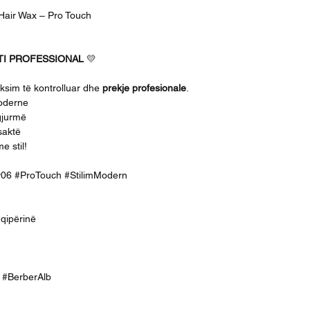
 Hair Wax – Pro Touch
TI PROFESSIONAL
💛
fiksim të kontrolluar dhe
prekje profesionale
.
moderne
gjurmë
 saktë
e stil!
y06 #ProTouch #StilimModern
hqipërinë
ek #BerberAlb