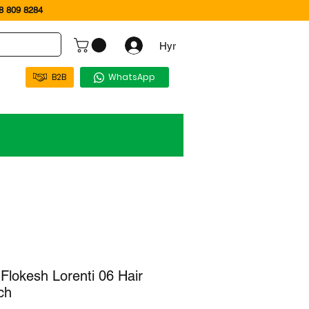
 809 8284
Hyr
B2B
WhatsApp
 Flokesh Lorenti 06 Hair
ch