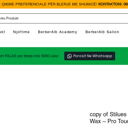
 ÇMIME PREFERENCIALE PËR BLERJE ME SHUMICË!
KONTAKTONI: 068
akt
Njoftime
BerberAlb Academy
BerberAlb Sallon
Porosit Ne Whatsapp
ort FALAS per blerje mbi 5000 Leke
copy of Stilues
Wax – Pro Tou