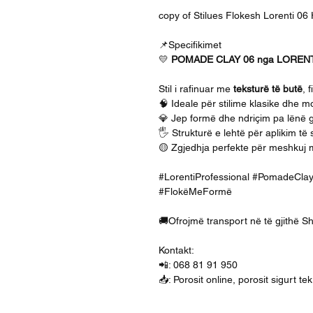
copy of Stilues Flokesh Lorenti 06
📌Specifikimet
💛
POMADE CLAY 06 nga LOREN
Stil i rafinuar me
teksturë të butë
, 
🧠 Ideale për stilime klasike dhe 
💎 Jep formë dhe ndriçim pa lënë 
🖐️ Strukturë e lehtë për aplikim të
🟡 Zgjedhja perfekte për meshkuj m
#LorentiProfessional #PomadeCla
#FlokëMeFormë
🚚Ofrojmë transport në të gjithë S
Kontakt:
📲: 068 81 91 950
📥: Porosit online, porosit sigurt t