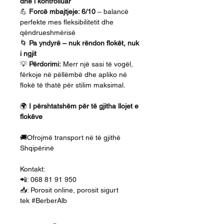
dhe i kontrolluar
💪
Forcë mbajtjeje: 6/10
– balancë
perfekte mes fleksibilitetit dhe
qëndrueshmërisë
🌀
Pa yndyrë – nuk rëndon flokët, nuk
i ngjit
💡
Përdorimi:
Merr një sasi të vogël,
fërkoje në pëllëmbë dhe apliko në
flokë të thatë për stilim maksimal.
🌍
I përshtatshëm për të gjitha llojet e
flokëve
🚚Ofrojmë transport në të gjithë
Shqipërinë
Kontakt:
📲: 068 81 91 950
📥: Porosit online, porosit sigurt
tek #BerberAlb