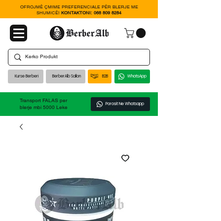
OFROJMË ÇMIME PREFERENCIALE PËR BLERJE ME
SHUMICË!
KONTAKTONI:
068 809 8284
Kurse Berberi
BerberAlb Sallon
B2B
WhatsApp
Transport FALAS per
Porosit Ne Whatsapp
blerje mbi 5000 Leke