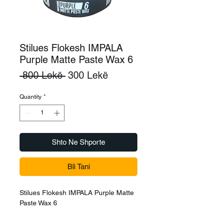
Stilues Flokesh IMPALA
Purple Matte Paste Wax 6
Regular
Sale
 800 Lekë 
300 Lekë
Price
Price
Quantity
*
Shto Ne Shporte
Bli Tani
Stilues Flokesh IMPALA Purple Matte
Paste Wax 6