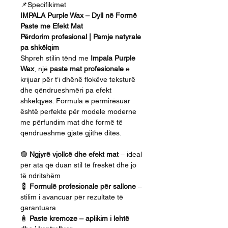
📌Specifikimet
IMPALA Purple Wax – Dyll në Formë
Paste me Efekt Mat
Përdorim profesional | Pamje natyrale
pa shkëlqim
Shpreh stilin tënd me
Impala Purple
Wax
, një
paste mat profesionale
e
krijuar për t’i dhënë flokëve teksturë
dhe qëndrueshmëri pa efekt
shkëlqyes. Formula e përmirësuar
është perfekte për modele moderne
me përfundim mat dhe formë të
qëndrueshme gjatë gjithë ditës.
🟣
Ngjyrë vjollcë dhe efekt mat
– ideal
për ata që duan stil të freskët dhe jo
të ndritshëm
💈
Formulë profesionale për sallone
–
stilim i avancuar për rezultate të
garantuara
🧴
Paste kremoze – aplikim i lehtë