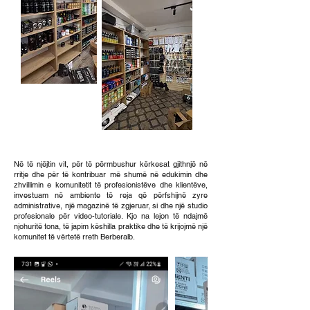
Në të njëjtin vit, për të përmbushur kërkesat gjithnjë në
rritje dhe për të kontribuar më shumë në edukimin dhe
zhvillimin e komunitetit të profesionistëve dhe klientëve,
investuam në ambiente të reja që përfshijnë zyre
administrative, një magazinë të zgjeruar, si dhe një studio
profesionale për video-tutoriale. Kjo na lejon të ndajmë
njohuritë tona, të japim këshilla praktike dhe të krijojmë një
komunitet të vërtetë rreth Berberalb.