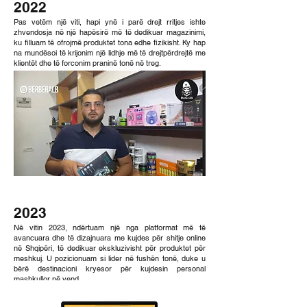
2022
Pas vetëm një viti, hapi ynë i parë drejt rritjes ishte
zhvendosja në një hapësirë më të dedikuar magazinimi,
ku filluam të ofrojmë produktet tona edhe fizikisht. Ky hap
na mundësoi të krijonim një lidhje më të drejtpërdrejtë me
klientët dhe të forconim praninë tonë në treg.
2023
Në vitin 2023, ndërtuam një nga platformat më të
avancuara dhe të dizajnuara me kujdes për shitje online
në Shqipëri, të dedikuar ekskluzivisht për produktet për
meshkuj. U pozicionuam si lider në fushën tonë, duke u
bërë destinacioni kryesor për kujdesin personal
mashkullor në vend.