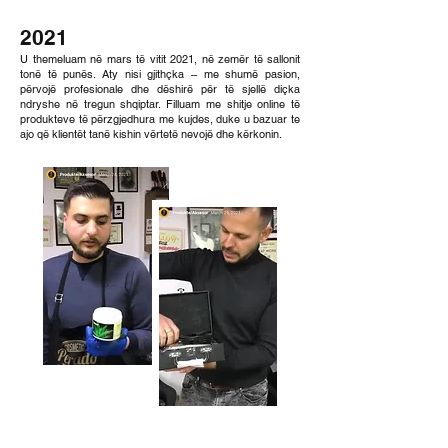
2021
U themeluam në mars të vitit 2021, në zemër të sallonit
tonë të punës. Aty nisi gjithçka – me shumë pasion,
përvojë profesionale dhe dëshirë për të sjellë diçka
ndryshe në tregun shqiptar. Filluam me shitje online të
produkteve të përzgjedhura me kujdes, duke u bazuar te
ajo që klientët tanë kishin vërtetë nevojë dhe kërkonin.