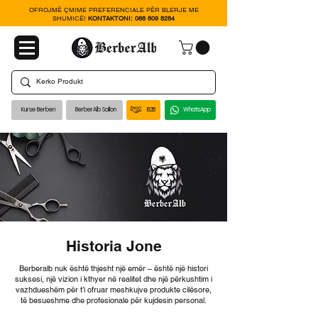
OFROJMË ÇMIME PREFERENCIALE PËR BLERJE ME
SHUMICË!
KONTAKTONI:
068 809 8284
Kurse Berberi
BerberAlb Sallon
B2B
WhatsApp
Historia Jone
Berberalb nuk është thjesht një emër – është një histori
suksesi, një vizion i kthyer në realitet dhe një përkushtim i
vazhdueshëm për t’i ofruar meshkujve produkte cilësore,
të besueshme dhe profesionale për kujdesin personal.