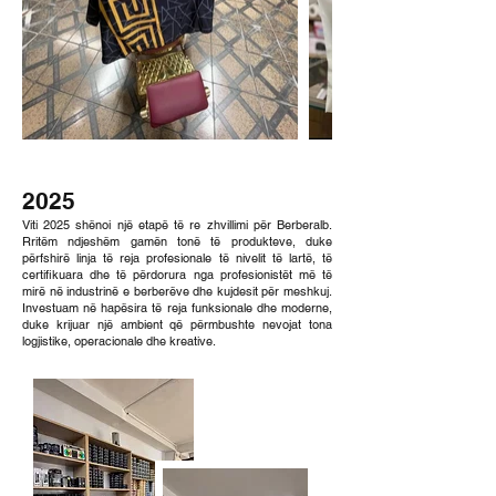
2025
Viti 2025 shënoi një etapë të re zhvillimi për Berberalb.
Rritëm ndjeshëm gamën tonë të produkteve, duke
përfshirë linja të reja profesionale të nivelit të lartë, të
certifikuara dhe të përdorura nga profesionistët më të
mirë në industrinë e berberëve dhe kujdesit për meshkuj.
Investuam në hapësira të reja funksionale dhe moderne,
duke krijuar një ambient që përmbushte nevojat tona
logjistike, operacionale dhe kreative.