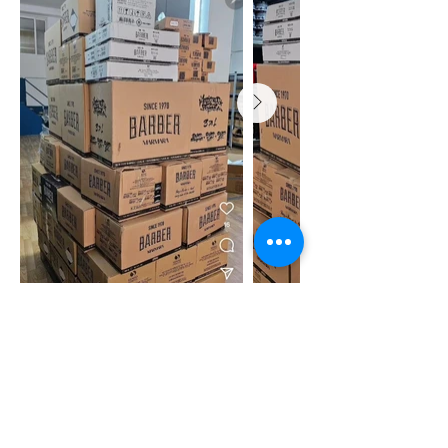
Sot, jemi krenarë për atë që kemi arritur, por jemi edhe më
të motivuar për të vazhduar përpara. Sepse për ne,
Berberalb nuk është vetëm një dyqan – është një stil
jetese, një standard i ri për kujdesin mashkullor dhe një