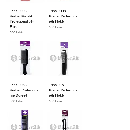
Trina 0003 –
Trina 0008 –
Krehër Metalik
Krehër Profesional
Profesional për
për Flokë
Flokë
Price
500 Lekë
Price
500 Lekë
Trina 0083 –
Trina 0151 –
Krehër Profesional
Krehër Profesional
me Dorezë
për Flokë
Price
Price
500 Lekë
500 Lekë