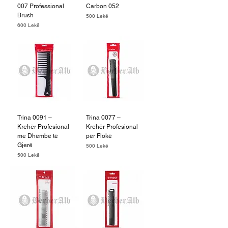
007 Professional
Carbon 052
Brush
Price
500 Lekë
Price
600 Lekë
Trina 0091 –
Trina 0077 –
Krehër Profesional
Krehër Profesional
me Dhëmbë të
për Flokë
Gjerë
Price
500 Lekë
Price
500 Lekë