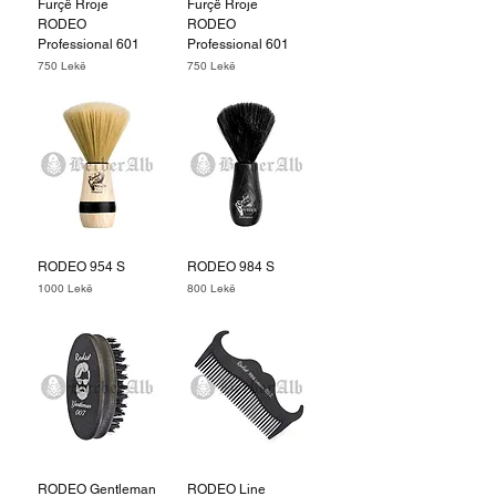
Furçë Rroje
Furçë Rroje
RODEO
RODEO
Professional 601
Professional 601
Price
Price
750 Lekë
750 Lekë
RODEO 954 S
RODEO 984 S
Price
Price
1000 Lekë
800 Lekë
RODEO Gentleman
RODEO Line