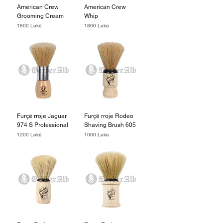
American Crew
American Crew
Grooming Cream
Whip
Price
Price
1800 Lekë
1800 Lekë
Furçë rroje Jaguar
Furçë rroje Rodeo
974 S Professional
Shaving Brush 605
Price
Price
1200 Lekë
1000 Lekë