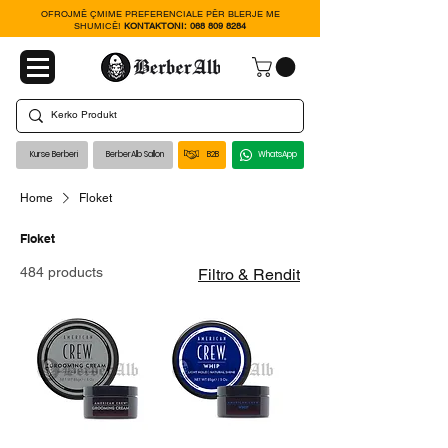
OFROJMË ÇMIME PREFERENCIALE PËR BLERJE ME
SHUMICË!
KONTAKTONI:
068 809 8284
Kurse Berberi
BerberAlb Sallon
B2B
WhatsApp
Home
Floket
Floket
484 products
Filtro & Rendit