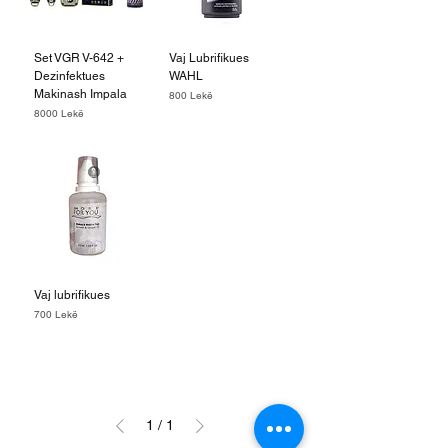
Set VGR V-642 +
Vaj Lubrifikues
Dezinfektues
WAHL
Makinash Impala
Price
800 Lekë
Price
8000 Lekë
Vaj lubrifikues
Price
700 Lekë
1
/
1