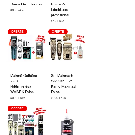
Rovra Dezinfektues
Rovra Vaj
lubrifikues
Price
800 Lekë
profesional
Price
550 Lekë
OFERTE
OFERTE
Makinë Qethëse
Set Makinash
VGR +
WMARK + Vaj
Ndërmjetësa
Kamg Makinash
WMARK Falas
Falas
Price
Price
5000 Lekë
9000 Lekë
OFERTE