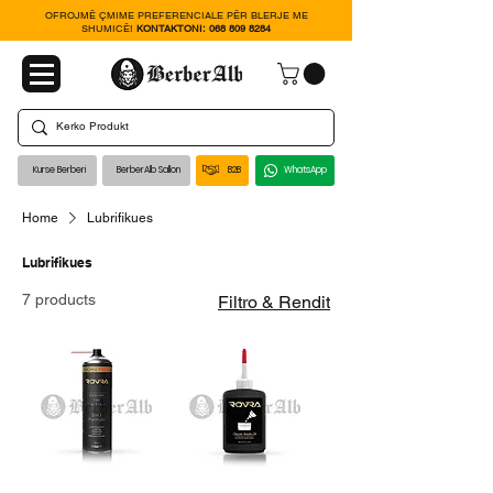
OFROJMË ÇMIME PREFERENCIALE PËR BLERJE ME
SHUMICË!
KONTAKTONI:
068 809 8284
Kurse Berberi
BerberAlb Sallon
B2B
WhatsApp
Home
Lubrifikues
Lubrifikues
7 products
Filtro & Rendit