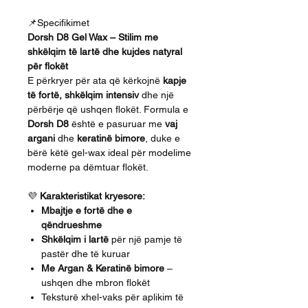
📌Specifikimet
Dorsh D8 Gel Wax – Stilim me
shkëlqim të lartë dhe kujdes natyral
për flokët
E përkryer për ata që kërkojnë
kapje
të fortë, shkëlqim intensiv
dhe një
përbërje që ushqen flokët. Formula e
Dorsh D8
është e pasuruar me
vaj
argani
dhe
keratinë bimore
, duke e
bërë këtë gel-wax ideal për modelime
moderne pa dëmtuar flokët.
💜
Karakteristikat kryesore:
Mbajtje e fortë dhe e
qëndrueshme
Shkëlqim i lartë
për një pamje të
pastër dhe të kuruar
Me Argan & Keratinë bimore
–
ushqen dhe mbron flokët
Teksturë xhel-vaks për aplikim të