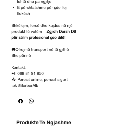
lehtë dhe pa ngjitje
E përshtatshme për çdo lloj
flokësh
Shkëlqim, forcë dhe kujdes në një
produkt të vetëm –
Zgjidh Dorsh D8
për stilim profesional çdo ditë!
🚚Ofrojmë transport në të gjithë
Shqipërinë
Kontakt:
📲: 068 81 91 950
📥: Porosit online, porosit sigurt
tek #BerberAlb
Produkte Te Ngjashme