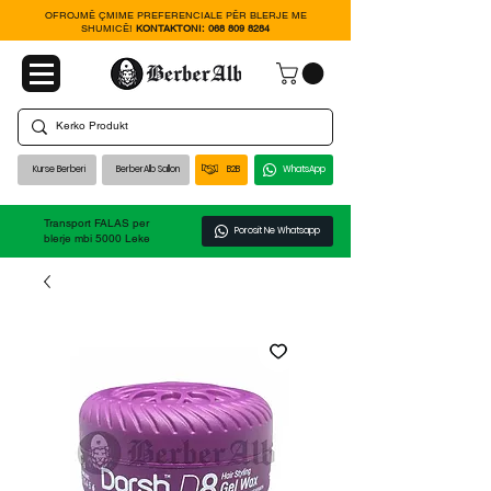
OFROJMË ÇMIME PREFERENCIALE PËR BLERJE ME
SHUMICË!
KONTAKTONI:
068 809 8284
Kurse Berberi
BerberAlb Sallon
B2B
WhatsApp
Transport FALAS per
Porosit Ne Whatsapp
blerje mbi 5000 Leke