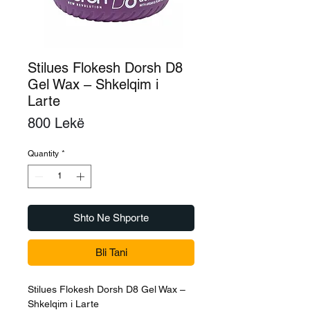
Stilues Flokesh Dorsh D8
Gel Wax – Shkelqim i
Larte
Price
800 Lekë
Quantity
*
Shto Ne Shporte
Bli Tani
Stilues Flokesh Dorsh D8 Gel Wax –
Shkelqim i Larte