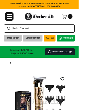
OFROJMË ÇMIME PREFERENCIALE PËR BLERJE ME
SHUMICË!
KONTAKTONI:
068 809 8284
Kurse Berberi
BerberAlb Sallon
B2B
WhatsApp
Transport FALAS per
Porosit Ne Whatsapp
blerje mbi 5000 Leke