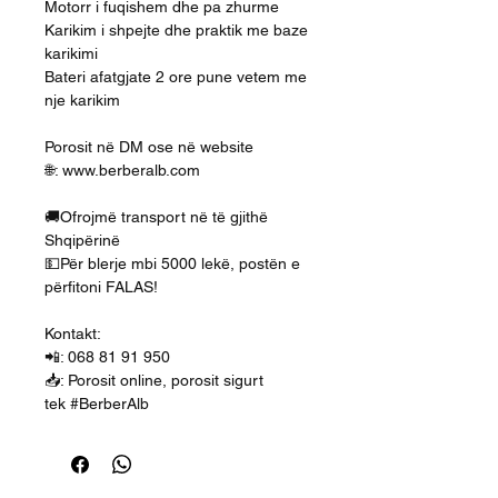
Motorr i fuqishem dhe pa zhurme
Karikim i shpejte dhe praktik me baze
karikimi
Bateri afatgjate 2 ore pune vetem me
nje karikim
Porosit në DM ose në website
🌐: www.berberalb.com
🚚Ofrojmë transport në të gjithë
Shqipërinë
💵Për blerje mbi 5000 lekë, postën e
përfitoni FALAS!
Kontakt:
📲: 068 81 91 950
📥: Porosit online, porosit sigurt
tek #BerberAlb