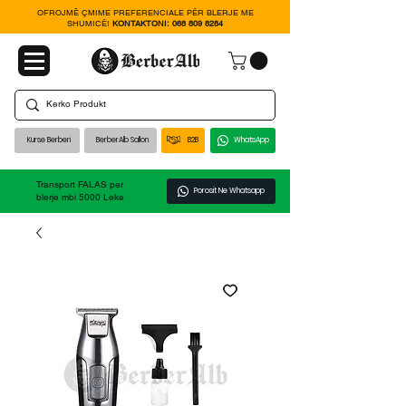
OFROJMË ÇMIME PREFERENCIALE PËR BLERJE ME
SHUMICË!
KONTAKTONI:
068 809 8284
Kurse Berberi
BerberAlb Sallon
B2B
WhatsApp
Transport FALAS per
Porosit Ne Whatsapp
blerje mbi 5000 Leke