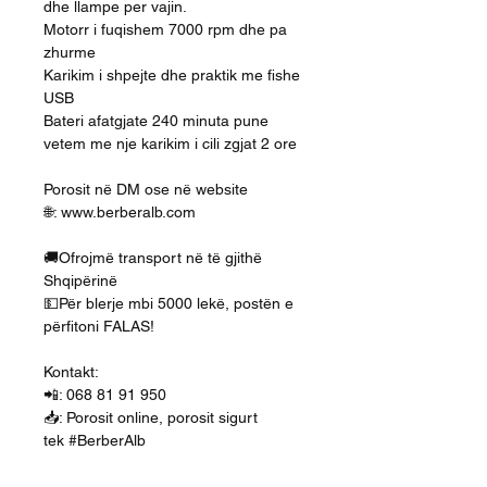
dhe llampe per vajin.
Motorr i fuqishem 7000 rpm dhe pa
zhurme
Karikim i shpejte dhe praktik me fishe
USB
Bateri afatgjate 240 minuta pune
vetem me nje karikim i cili zgjat 2 ore
Porosit në DM ose në website
🌐: www.berberalb.com
🚚Ofrojmë transport në të gjithë
Shqipërinë
💵Për blerje mbi 5000 lekë, postën e
përfitoni FALAS!
Kontakt:
📲: 068 81 91 950
📥: Porosit online, porosit sigurt
tek #BerberAlb