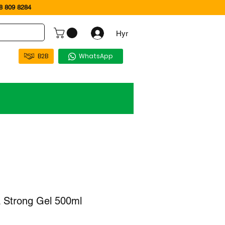
 809 8284
Hyr
B2B
WhatsApp
a Strong Gel 500ml