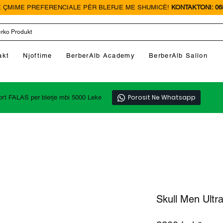
 ÇMIME PREFERENCIALE PËR BLERJE ME SHUMICË!
KONTAKTONI: 068
akt
Njoftime
BerberAlb Academy
BerberAlb Sallon
Porosit Ne Whatsapp
ort FALAS per blerje mbi 5000 Leke
Skull Men Ultr