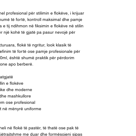
l profesional për stilimin e flokëve, i krijuar
humë të fortë, kontroll maksimal dhe pamje
la e tij ndihmon në fiksimin e flokëve në stilin
ër një kohë të gjatë pa pasur nevojë për
turuara, flokë të ngritur, look klasik të
inim të fortë ose pamje profesionale për
00ml, është shumë praktik për përdorim
llone apo berberë.
fatgjatë
lin e flokëve
sike dhe moderne
r dhe mashkullore
ëm ose profesional
et në mënyrë uniforme
eli në flokë të pastër, të thatë ose pak të
njëtrajtshme me duar dhe formësojeni sipas