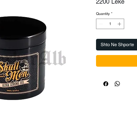
Pric
2200 Lekë
Quantity
*
Shto Ne Shporte