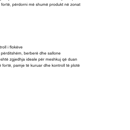
 të fortë, përdorni më shumë produkt në zonat
roll i flokëve
ë përditshëm, berberë dhe sallone
shtë zgjedhja ideale për meshkuj që duan
 fortë, pamje të kuruar dhe kontroll të plotë