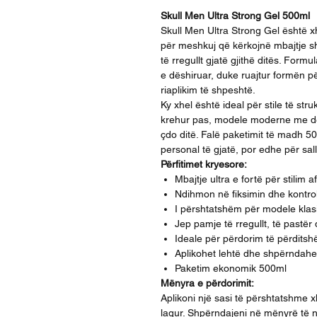
Skull Men Ultra Strong Gel 500ml
Skull Men Ultra Strong Gel është xhe
për meshkuj që kërkojnë mbajtje s
të rregullt gjatë gjithë ditës. Formu
e dëshiruar, duke ruajtur formën p
riaplikim të shpeshtë.
Ky xhel është ideal për stile të struk
krehur pas, modele moderne me def
çdo ditë. Falë paketimit të madh 5
personal të gjatë, por edhe për sa
Përfitimet kryesore:
Mbajtje ultra e fortë për stilim a
Ndihmon në fiksimin dhe kontrol
I përshtatshëm për modele kla
Jep pamje të rregullt, të pastë
Ideale për përdorim të përditsh
Aplikohet lehtë dhe shpërndah
Paketim ekonomik 500ml
Mënyra e përdorimit:
Aplikoni një sasi të përshtatshme xh
lagur. Shpërndajeni në mënyrë të 