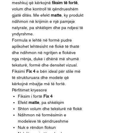
meshkuj që kërkojnë
fiksim të fortë
,
volum dhe kontroll të qëndrueshëm
gjatë ditës. Me efekt
matte
, ky produkt
ndihmon në krijimin e një pamjeje
natyrale, pa shkëlqim dhe pa ndjesi të
yndyrshme.
Formula e lehtë në formë pudre
aplikohet lehtësisht në flokë të thatë
dhe ndihmon në ngritjen e flokëve
nga rrënja, duke i dhënë më shumë
teksturë, formë dhe densitet vizual.
Fiksimi
Fix 4
e bën ideal për stile më
të strukturuara dhe modele që
kërkojnë mbajtje më të fortë.
Përfitimet kryesore
Fiksim i fortë
Fix 4
Efekt
matte
, pa shkëlqim
Shton volum dhe teksturë në flokë
Ndihmon në formësimin e
modeleve të qëndrueshme
Nuk e rëndon flokun