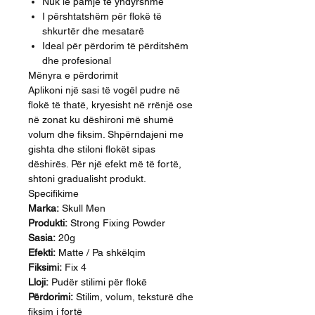
Nuk lë pamje të yndyrshme
I përshtatshëm për flokë të
shkurtër dhe mesatarë
Ideal për përdorim të përditshëm
dhe profesional
Mënyra e përdorimit
Aplikoni një sasi të vogël pudre në
flokë të thatë, kryesisht në rrënjë ose
në zonat ku dëshironi më shumë
volum dhe fiksim. Shpërndajeni me
gishta dhe stiloni flokët sipas
dëshirës. Për një efekt më të fortë,
shtoni gradualisht produkt.
Specifikime
Marka:
Skull Men
Produkti:
Strong Fixing Powder
Sasia:
20g
Efekti:
Matte / Pa shkëlqim
Fiksimi:
Fix 4
Lloji:
Pudër stilimi për flokë
Përdorimi:
Stilim, volum, teksturë dhe
fiksim i fortë