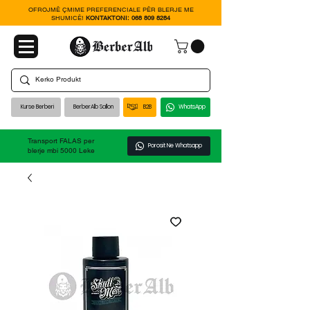
OFROJMË ÇMIME PREFERENCIALE PËR BLERJE ME
SHUMICË!
KONTAKTONI:
068 809 8284
Kurse Berberi
BerberAlb Sallon
B2B
WhatsApp
Transport FALAS per
Porosit Ne Whatsapp
blerje mbi 5000 Leke