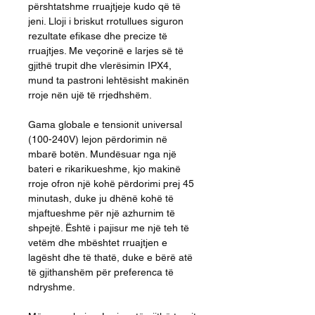
përshtatshme rruajtjeje kudo që të
jeni. Lloji i briskut rrotullues siguron
rezultate efikase dhe precize të
rruajtjes. Me veçorinë e larjes së të
gjithë trupit dhe vlerësimin IPX4,
mund ta pastroni lehtësisht makinën
rroje nën ujë të rrjedhshëm.
Gama globale e tensionit universal
(100-240V) lejon përdorimin në
mbarë botën. Mundësuar nga një
bateri e rikarikueshme, kjo makinë
rroje ofron një kohë përdorimi prej 45
minutash, duke ju dhënë kohë të
mjaftueshme për një azhurnim të
shpejtë. Është i pajisur me një teh të
vetëm dhe mbështet rruajtjen e
lagësht dhe të thatë, duke e bërë atë
të gjithanshëm për preferenca të
ndryshme.