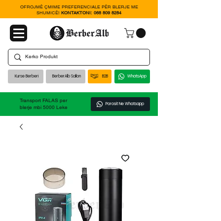
OFROJMË ÇMIME PREFERENCIALE PËR BLERJE ME
SHUMICË!
KONTAKTONI:
068 809 8284
Kurse Berberi
BerberAlb Sallon
B2B
WhatsApp
Transport FALAS per
Porosit Ne Whatsapp
blerje mbi 5000 Leke