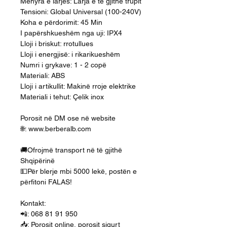
Mënyra e larjes: Larja e të gjithë trupit
Tensioni: Global Universal (100-240V)
Koha e përdorimit: 45 Min
I papërshkueshëm nga uji: IPX4
Lloji i briskut: rrotullues
Lloji i energjisë: i rikarikueshëm
Numri i grykave: 1 - 2 copë
Materiali: ABS
Lloji i artikullit: Makinë rroje elektrike
Materiali i tehut: Çelik inox
Porosit në DM ose në website
🌐: www.berberalb.com
🚚Ofrojmë transport në të gjithë
Shqipërinë
💵Për blerje mbi 5000 lekë, postën e
përfitoni FALAS!
Kontakt:
📲: 068 81 91 950
📥: Porosit online, porosit sigurt