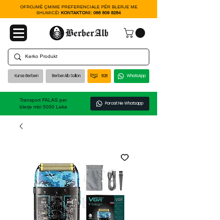
OFROJMË ÇMIME PREFERENCIALE PËR BLERJE ME
SHUMICË!
KONTAKTONI:
068 809 8284
Kurse Berberi
BerberAlb Sallon
B2B
WhatsApp
Transport FALAS per
Porosit Ne Whatsapp
blerje mbi 5000 Leke