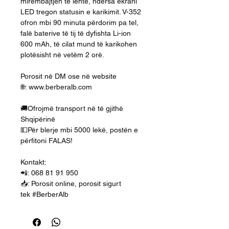
mirëmbajtjen të lehtë, ndërsa ekrani
LED tregon statusin e karikimit. V-352
ofron mbi 90 minuta përdorim pa tel,
falë baterive të tij të dyfishta Li-ion
600 mAh, të cilat mund të karikohen
plotësisht në vetëm 2 orë.
Porosit në DM ose në website
🌐: www.berberalb.com
🚚Ofrojmë transport në të gjithë
Shqipërinë
💵Për blerje mbi 5000 lekë, postën e
përfitoni FALAS!
Kontakt:
📲: 068 81 91 950
📥: Porosit online, porosit sigurt
tek #BerberAlb