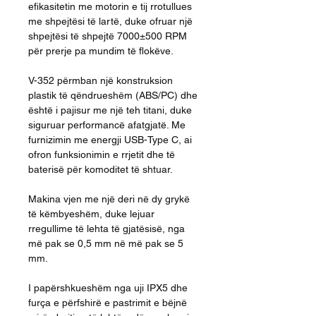
efikasitetin me motorin e tij rrotullues
me shpejtësi të lartë, duke ofruar një
shpejtësi të shpejtë 7000±500 RPM
për prerje pa mundim të flokëve.
V-352 përmban një konstruksion
plastik të qëndrueshëm (ABS/PC) dhe
është i pajisur me një teh titani, duke
siguruar performancë afatgjatë. Me
furnizimin me energji USB-Type C, ai
ofron funksionimin e rrjetit dhe të
baterisë për komoditet të shtuar.
Makina vjen me një deri në dy grykë
të këmbyeshëm, duke lejuar
rregullime të lehta të gjatësisë, nga
më pak se 0,5 mm në më pak se 5
mm.
I papërshkueshëm nga uji IPX5 dhe
furça e përfshirë e pastrimit e bëjnë