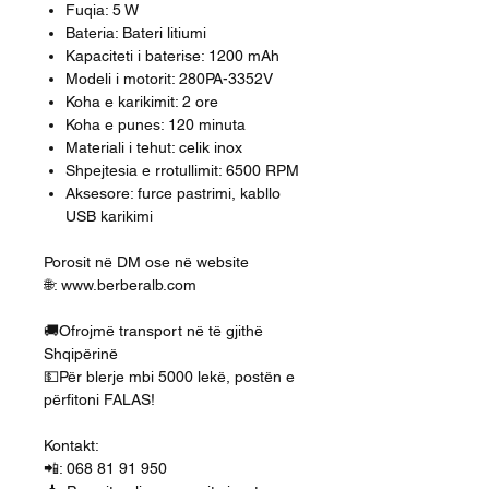
Fuqia: 5 W
Bateria: Bateri litiumi
Kapaciteti i baterise: 1200 mAh
Modeli i motorit: 280PA-3352V
Koha e karikimit: 2 ore
Koha e punes: 120 minuta
Materiali i tehut: celik inox
Shpejtesia e rrotullimit: 6500 RPM
Aksesore: furce pastrimi, kabllo
USB karikimi
Porosit në DM ose në website
🌐: www.berberalb.com
🚚Ofrojmë transport në të gjithë
Shqipërinë
💵Për blerje mbi 5000 lekë, postën e
përfitoni FALAS!
Kontakt:
📲: 068 81 91 950