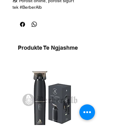
📥: Porosit online, porosit sigurt
tek #BerberAlb
Produkte Te Ngjashme