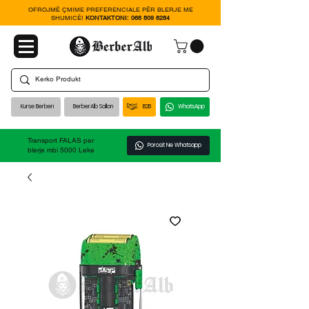
OFROJMË ÇMIME PREFERENCIALE PËR BLERJE ME
SHUMICË!
KONTAKTONI:
068 809 8284
Kurse Berberi
BerberAlb Sallon
B2B
WhatsApp
Transport FALAS per
Porosit Ne Whatsapp
blerje mbi 5000 Leke