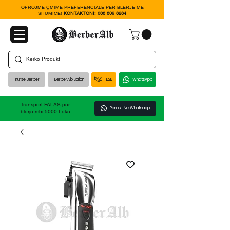
OFROJMË ÇMIME PREFERENCIALE PËR BLERJE ME
SHUMICË!
KONTAKTONI:
068 809 8284
Kurse Berberi
BerberAlb Sallon
B2B
WhatsApp
Transport FALAS per
Porosit Ne Whatsapp
blerje mbi 5000 Leke