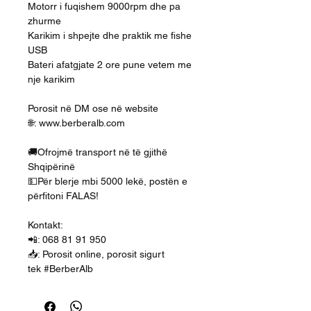
Motorr i fuqishem 9000rpm dhe pa
zhurme
Karikim i shpejte dhe praktik me fishe
USB
Bateri afatgjate 2 ore pune vetem me
nje karikim
Porosit në DM ose në website
🌐: www.berberalb.com
🚚Ofrojmë transport në të gjithë
Shqipërinë
💵Për blerje mbi 5000 lekë, postën e
përfitoni FALAS!
Kontakt:
📲: 068 81 91 950
📥: Porosit online, porosit sigurt
tek #BerberAlb