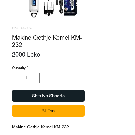
SKU: 00304
Makine Qethje Kemei KM-
232
Price
2000 Lekë
Quantity
*
Shto Ne Shporte
Bli Tani
Makine Qethje Kemei KM-232