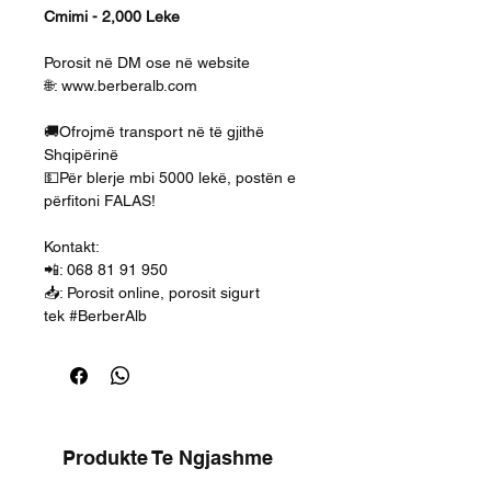
Cmimi - 2,000 Leke
Porosit në DM ose në website
🌐: www.berberalb.com
🚚Ofrojmë transport në të gjithë
Shqipërinë
💵Për blerje mbi 5000 lekë, postën e
përfitoni FALAS!
Kontakt:
📲: 068 81 91 950
📥: Porosit online, porosit sigurt
tek #BerberAlb
Produkte Te Ngjashme