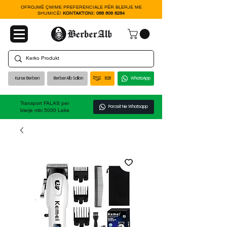
OFROJMË ÇMIME PREFERENCIALE PËR BLERJE ME
SHUMICË!
KONTAKTONI:
068 809 8284
Kurse Berberi
BerberAlb Sallon
B2B
WhatsApp
Transport FALAS per
Porosit Ne Whatsapp
blerje mbi 5000 Leke