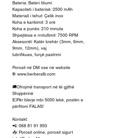
Bateria: Bateri litiumi
Kapaciteti i baterisë: 2500 mAh
Materiali i tehut: Çelik inox
Koha e karikimit: 3 orë
Koha e punës: 210 minuta
Shpejtësia e rrotullimit: 7500 RPM
Aksesorët: Katër krehër (3mm, 6mm,
9mm, 12mm), vaj
lubrifikues, furçë pastrimi
Porosit në DM ose në website
🌐: www.berberalb.com
🚚Ofrojmë transport në të gjithë
Shqipërinë
💵Për blerje mbi 5000 lekë, postën e
përfitoni FALAS!
Kontakt:
📲: 068 81 91 950
📥: Porosit online, porosit sigurt