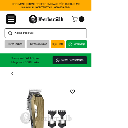
OFROJMË ÇMIME PREFERENCIALE PËR BLERJE ME
SHUMICË!
KONTAKTONI:
068 809 8284
Kurse Berberi
BerberAlb Sallon
B2B
WhatsApp
Transport FALAS per
Porosit Ne Whatsapp
blerje mbi 5000 Leke