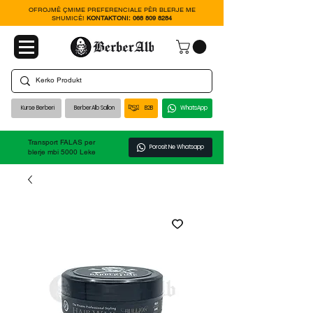
OFROJMË ÇMIME PREFERENCIALE PËR BLERJE ME
SHUMICË!
KONTAKTONI:
068 809 8284
Kurse Berberi
BerberAlb Sallon
B2B
WhatsApp
Transport FALAS per
Porosit Ne Whatsapp
blerje mbi 5000 Leke