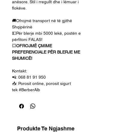
anësore. Stil i rregullt dhe i lëmuar i
flokëve.
🚚Ofrojmë transport në të gjithë
Shqipërinë
💵Për blerje mbi 5000 lekë, postën e
përfitoni FALAS!
💥
OFROJMË ÇMIME
PREFERENCIALE PËR BLERJE ME
SHUMICË!
Kontakt:
📲: 068 81 91 950
📥: Porosit online, porosit sigurt
tek #BerberAlb
Produkte Te Ngjashme