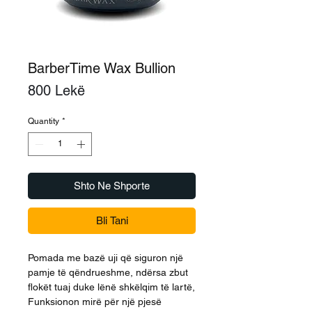
BarberTime Wax Bullion
Price
800 Lekë
Quantity
*
Shto Ne Shporte
Bli Tani
Pomada me bazë uji që siguron një
pamje të qëndrueshme, ndërsa zbut
flokët tuaj duke lënë shkëlqim të lartë,
Funksionon mirë për një pjesë