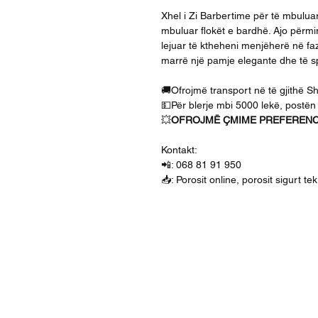
Xhel i Zi Barbertime për të mbulua
mbuluar flokët e bardhë. Ajo përm
lejuar të ktheheni menjëherë në faz
marrë një pamje elegante dhe të sp
🚚Ofrojmë transport në të gjithë S
💵Për blerje mbi 5000 lekë, postën
💥
OFROJMË ÇMIME PREFERENCI
Kontakt:
📲: 068 81 91 950
📥: Porosit online, porosit sigurt t