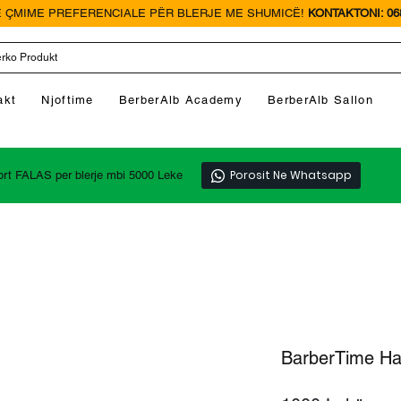
 ÇMIME PREFERENCIALE PËR BLERJE ME SHUMICË!
KONTAKTONI: 068
akt
Njoftime
BerberAlb Academy
BerberAlb Sallon
Porosit Ne Whatsapp
ort FALAS per blerje mbi 5000 Leke
BarberTime Hai