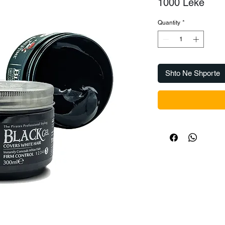
Pric
1000 Lekë
Quantity
*
Shto Ne Shporte