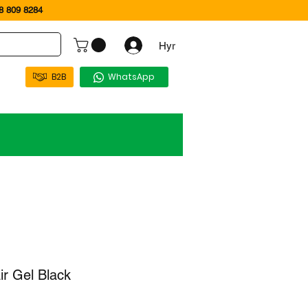
 809 8284
Hyr
B2B
WhatsApp
r Gel Black