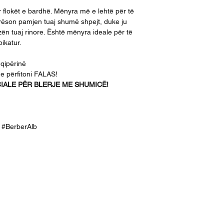
r flokët e bardhë. Mënyra më e lehtë për të
irëson pamjen tuaj shumë shpejt, duke ju
ën tuaj rinore. Është mënyra ideale për të
ikatur.
hqipërinë
 e përfitoni FALAS!
ALE PËR BLERJE ME SHUMICË!
ek #BerberAlb