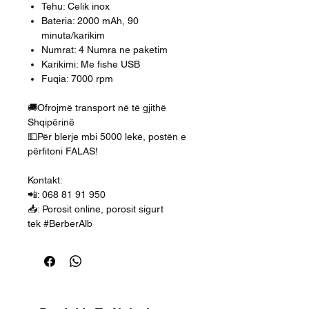
Tehu: Celik inox
Bateria: 2000 mAh, 90
minuta/karikim
Numrat: 4 Numra ne paketim
Karikimi: Me fishe USB
Fuqia: 7000 rpm
🚚Ofrojmë transport në të gjithë
Shqipërinë
💵Për blerje mbi 5000 lekë, postën e
përfitoni FALAS!
Kontakt:
📲: 068 81 91 950
📥: Porosit online, porosit sigurt
tek #BerberAlb