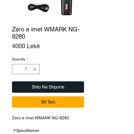
Zero e imet WMARK NG-
8280
Price
4000 Lekë
Quantity
*
Shto Ne Shporte
Bli Tani
Zero e imet WMARK NG-8280
📌Specifikimet