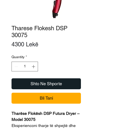
Tharese Flokesh DSP
30075
Price
4300 Lekë
Quantity
*
Shto Ne Shporte
Bli Tani
Tharëse Flokësh DSP Futura Dryer –
Model 30075
Eksperienconi tharje të shpejtë dhe