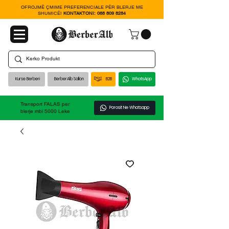
OFROJMË ÇMIME PREFERENCIALE PËR BLERJE ME
SHUMICË!
KONTAKTONI:
068 809 8284
Kurse Berberi
BerberAlb Sallon
B2B
WhatsApp
Transport FALAS per
Porosit Ne Whatsapp
blerje mbi 5000 Leke