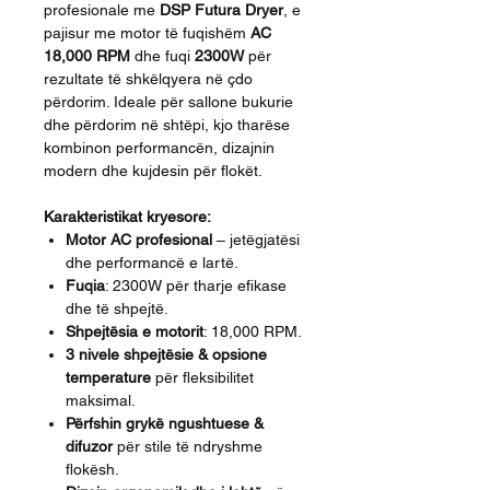
profesionale me
DSP Futura Dryer
, e
pajisur me motor të fuqishëm
AC
18,000 RPM
dhe fuqi
2300W
për
rezultate të shkëlqyera në çdo
përdorim. Ideale për sallone bukurie
dhe përdorim në shtëpi, kjo tharëse
kombinon performancën, dizajnin
modern dhe kujdesin për flokët.
Karakteristikat kryesore:
Motor AC profesional
– jetëgjatësi
dhe performancë e lartë.
Fuqia
: 2300W për tharje efikase
dhe të shpejtë.
Shpejtësia e motorit
: 18,000 RPM.
3 nivele shpejtësie & opsione
temperature
për fleksibilitet
maksimal.
Përfshin grykë ngushtuese &
difuzor
për stile të ndryshme
flokësh.