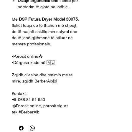
Dizajn ergonomik dhe i lehtë
për
përdorim të gjatë pa lodhje.
Me
DSP Futura Dryer Model 30075
,
flokët tuaja do të thahen më shpejt,
do të ruajnë shkëlqimin natyral dhe
do të jenë gjithmonë të stiluar në
mënyrë profesionale.
▪️Porosit online📥
▪️Dërgesa kudo në 🇦🇱
Zgjidh cilësinë dhe çmimin më të
mirë, zgjidh BerberAlb🙌
Kontakt:
📲: 068 81 91 950
📥Porosit online, porosit sigurt
tek #BerberAlb