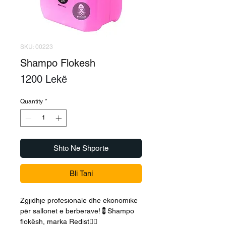
SKU: 00223
Shampo Flokesh
Price
1200 Lekë
Quantity
*
Shto Ne Shporte
Bli Tani
Zgjidhje profesionale dhe ekonomike
për sallonet e berberave!💈Shampo
flokësh, marka Redist💆‍♂️