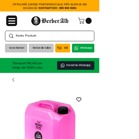
OFROJMË ÇMIME PREFERENCIALE PËR BLERJE ME
SHUMICË!
KONTAKTONI:
068 809 8284
Kurse Berberi
BerberAlb Sallon
B2B
WhatsApp
Transport FALAS per
Porosit Ne Whatsapp
blerje mbi 5000 Leke