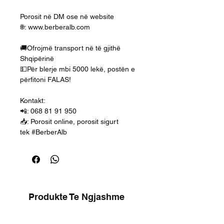
Porosit në DM ose në website
🌐: www.berberalb.com
🚚Ofrojmë transport në të gjithë
Shqipërinë
💵Për blerje mbi 5000 lekë, postën e
përfitoni FALAS!
Kontakt:
📲: 068 81 91 950
📥: Porosit online, porosit sigurt
tek #BerberAlb
Produkte Te Ngjashme