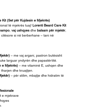
 Kit (Set për Kujdesin e Mjekrës)
sional të mjekrës tuaj!
Lorenti Beard Care Kit
hampo
,
vaj ushqyes
dhe
balsam për mjekër
,
e cilësore si në berberhane – tani në
jekër)
– me vaj argani, pastron butësisht
uke larguar yndyrën dhe papastërtitë.
n e Mjekrës)
– me vitaminë E, ushqen dhe
tharjen dhe kruajtjen.
jekër)
– për stilim, mbajtje dhe hidratim të
fesionale
et e mjekrave
shqyes
m