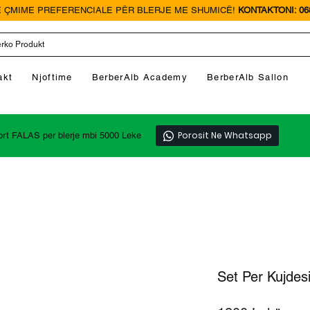
 ÇMIME PREFERENCIALE PËR BLERJE ME SHUMICË!
KONTAKTONI: 068
akt
Njoftime
BerberAlb Academy
BerberAlb Sallon
Porosit Ne Whatsapp
ort FALAS per blerje mbi 5000 Leke
Set Per Kujdes