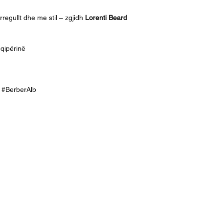
regullt dhe me stil – zgjidh
Lorenti Beard
hqipërinë
ek #BerberAlb