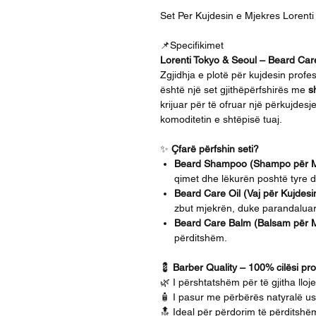
Set Per Kujdesin e Mjekres Lorenti
📌Specifikimet
Lorenti Tokyo & Seoul – Beard Care
Zgjidhja e plotë për kujdesin profe
është një set gjithëpërfshirës me
s
krijuar për të ofruar një përkujdesj
komoditetin e shtëpisë tuaj.
✨
Çfarë përfshin seti?
Beard Shampoo (Shampo për M
qimet dhe lëkurën poshtë tyre d
Beard Care Oil (Vaj për Kujdesi
zbut mjekrën, duke parandaluar 
Beard Care Balm (Balsam për M
përditshëm.
💈
Barber Quality – 100% cilësi pro
🌿 I përshtatshëm për të gjitha lloj
🧴 I pasur me përbërës natyralë u
🔝 Ideal për përdorim të përditshë