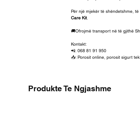
Për një mjekër të shëndetshme, të r
Care Kit
.
🚚Ofrojmë transport në të gjithë S
Kontakt:
📲: 068 81 91 950
📥: Porosit online, porosit sigurt t
Produkte Te Ngjashme