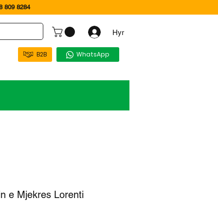
 809 8284
Hyr
B2B
WhatsApp
in e Mjekres Lorenti