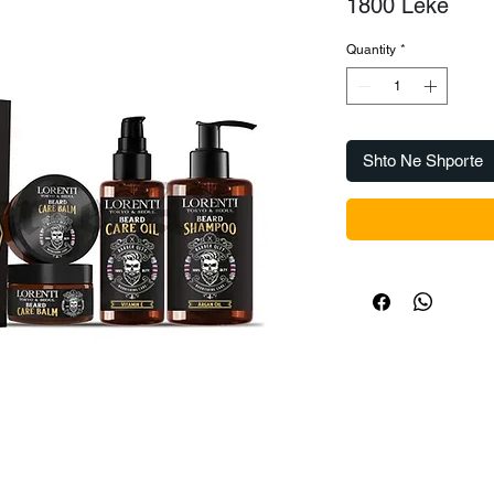
Pric
1800 Lekë
Quantity
*
Shto Ne Shporte