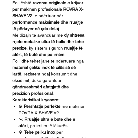
Foil është
rezerva origjinale e krijuar
për makinën profesionale ROVRA X-
SHAVE V2
, e ndërtuar për
performancë maksimale dhe rruajtje
të përkryer në çdo detaj
.
Me dizajn të avancuar me
dy shtresa
rrjete metalike ultra të holla
dhe
tehe
precize
, ky sistem siguron
rruajtje të
afërt, të butë dhe pa irritim
.
Foili dhe tehet janë të ndërtuara nga
material çeliku inox të cilësisë së
lartë
, rezistent ndaj konsumit dhe
oksidimit, duke garantuar
qëndrueshmëri afatgjatë dhe
precizion profesional
.
Karakteristikat kryesore:
⚙️
Përshtatje perfekte
me makinën
ROVRA X-SHAVE V2.
✂️
Rruajtje ultra e butë dhe e
afërt
, pa irritim të lëkurës.
💎
Tehe çeliku inox
për