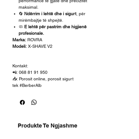
performancë të gjatë dhe precizitet
maksimal.
🔄
Ndërrim i lehtë dhe i sigurt
, për
mirëmbajtje të shpejtë.
🧼
E lehtë për pastrim dhe higjienë
profesionale.
Marka:
ROVRA
Modeli:
X-SHAVE V2
Kontakt:
📲: 068 81 91 950
📥: Porosit online, porosit sigurt
tek #BerberAlb
Produkte Te Ngjashme