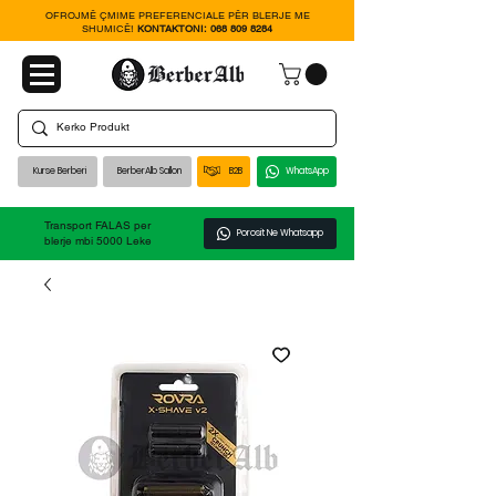
OFROJMË ÇMIME PREFERENCIALE PËR BLERJE ME
SHUMICË!
KONTAKTONI:
068 809 8284
Kurse Berberi
BerberAlb Sallon
B2B
WhatsApp
Transport FALAS per
Porosit Ne Whatsapp
blerje mbi 5000 Leke