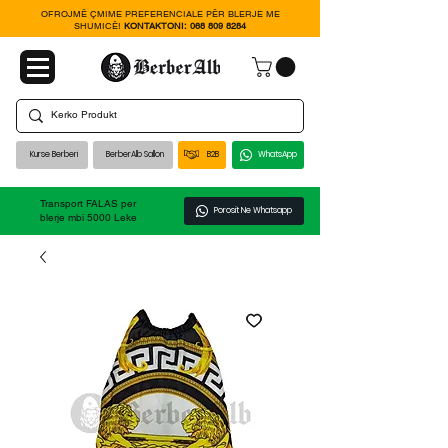
OFROJMË ÇMIME PREFERENCIALE PËR BLERJE ME
SHUMICË!
KONTAKTONI:
068 809 8284
Kurse Berberi
BerberAlb Sallon
B2B
WhatsApp
Transport FALAS per
Porosit Ne Whatsapp
blerje mbi 5000 Leke