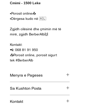
Cmimi - 1500 Leke
▪️Porosit online📥
▪️Dërgesa kudo në 🇦🇱
Zgjidh cilësinë dhe çmimin më të
mirë, zgjidh BerberAlb🙌
Kontakt:
📲: 068 81 91 950
📥Porosit online, porosit sigurt
tek #BerberAlb
Menyra e Pageses
Porosit me nje klik dhe paguaj ne
Sa Kushton Posta
momentin e dorezimit. Per me
shume pyetje mos hezitoni te na
Posta ne Tirane kushton 100 Leke
Kontakt
kontaktoni ne numrin e
Posta ne Rrethe kushton 300
telefonit 068 81 91 950 ose ne
Leke
Per me shume informacion na