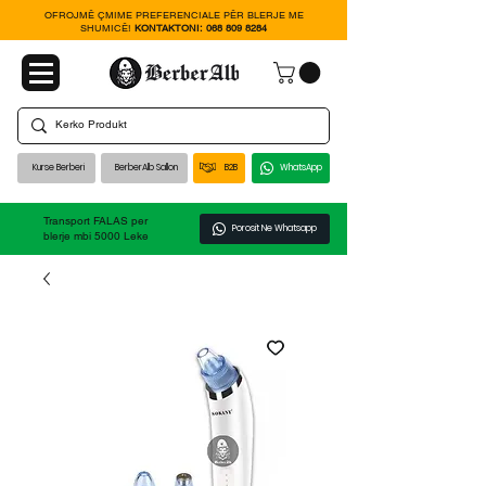
OFROJMË ÇMIME PREFERENCIALE PËR BLERJE ME
SHUMICË!
KONTAKTONI:
068 809 8284
Kurse Berberi
BerberAlb Sallon
B2B
WhatsApp
Transport FALAS per
Porosit Ne Whatsapp
blerje mbi 5000 Leke