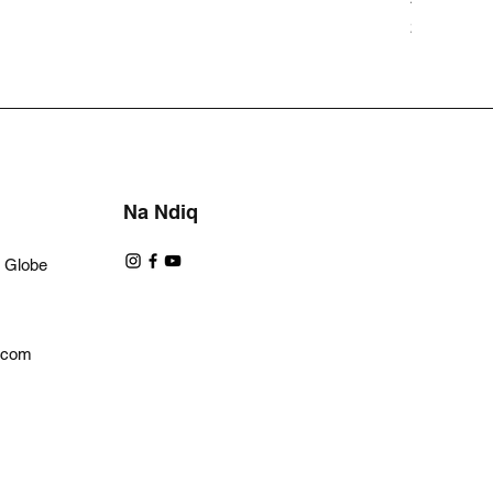
Price
20 500 Le
Na Ndiq
a Globe
l.com