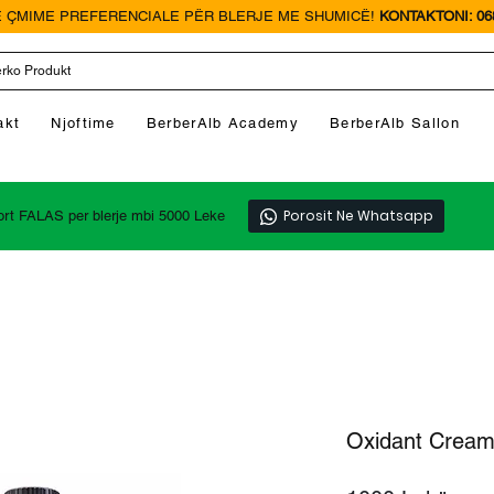
 ÇMIME PREFERENCIALE PËR BLERJE ME SHUMICË!
KONTAKTONI: 068
akt
Njoftime
BerberAlb Academy
BerberAlb Sallon
Porosit Ne Whatsapp
ort FALAS per blerje mbi 5000 Leke
Oxidant Cream 