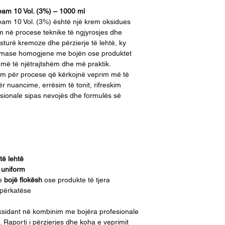
am 10 Vol. (3%) – 1000 ml
am 10 Vol. (3%) është një krem oksidues
im në procese teknike të ngjyrosjes dhe
ksturë kremoze dhe përzierje të lehtë, ky
jë mase homogjene me bojën ose produktet
më të njëtrajtshëm dhe më praktik.
ëm për procese që kërkojnë veprim më të
r nuancime, errësim të tonit, rifreskim
esionale sipas nevojës dhe formulës së
të lehtë
 uniform
me
bojë flokësh
ose produkte të tjera
 përkatëse
oksidant në kombinim me bojëra profesionale
 Raporti i përzierjes dhe koha e veprimit