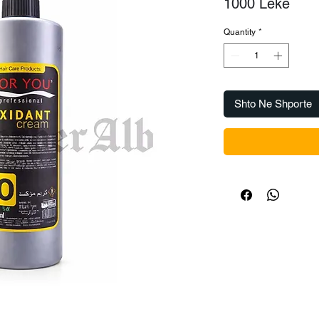
Pric
1000 Lekë
Quantity
*
Shto Ne Shporte