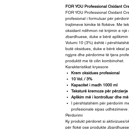
FOR YOU Professional Oxidant Cre
FOR YOU Professional Oxidant Cre
profesional i formuluar për përdor
trajtimeve kimike të flokëve. Me te
oksidant ndihmon në krijimin e n
zbardhuese, duke e bërë aplikimin 
Volumi 10 (3%) është i përshtatsh
butë oksidues, duke e bërë ideal pë
ngjyre dhe përdorime të tjera prof
produktit me të cilin kombinohet.
Karakteristikat kryesore
Krem oksidues profesional
10 Vol. / 3%
Kapacitet i madh 1000 ml
Teksturë kremoze për përzierje 
Aplikim më i kontrolluar dhe më
I përshtatshëm për përdorim 
profesionale sipas udhëzimeve
Përdorimi
Ky produkt përdoret si aktivizues/
për flokë ose produkte zbardhuese.