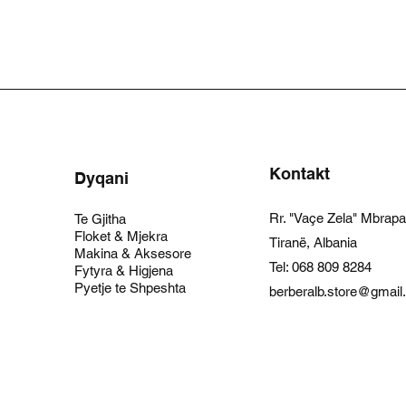
Kontakt
Dyqani
Rr. "Vaçe Zela" Mbrap
Te Gjitha
Floket & Mjekra
Tiranë, Albania
Makina & Aksesore
Tel:
068 809 8284
Fytyra & Higjena
Pyetje te Shpeshta
berberalb.store@gmai