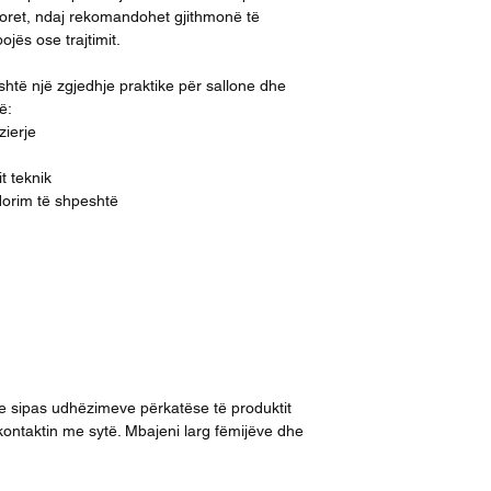
doret, ndaj rekomandohet gjithmonë të
jës ose trajtimit.
të një zgjedhje praktike për sallone dhe
ë:
zierje
t teknik
dorim të shpeshtë
e sipas udhëzimeve përkatëse të produktit
ontaktin me sytë. Mbajeni larg fëmijëve dhe