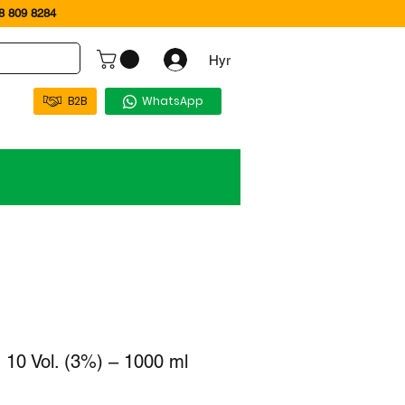
 809 8284
Hyr
B2B
WhatsApp
10 Vol. (3%) – 1000 ml