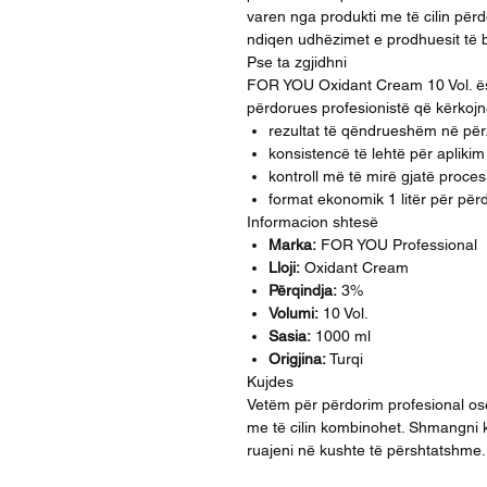
varen nga produkti me të cilin për
ndiqen udhëzimet e prodhuesit të bo
Pse ta zgjidhni
FOR YOU Oxidant Cream 10 Vol. ësh
përdorues profesionistë që kërkojn
rezultat të qëndrueshëm në për
konsistencë të lehtë për aplikim
kontroll më të mirë gjatë procesi
format ekonomik 1 litër për për
Informacion shtesë
Marka:
FOR YOU Professional
Lloji:
Oxidant Cream
Përqindja:
3%
Volumi:
10 Vol.
Sasia:
1000 ml
Origjina:
Turqi
Kujdes
Vetëm për përdorim profesional os
me të cilin kombinohet. Shmangni k
ruajeni në kushte të përshtatshme.