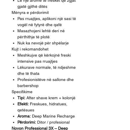
Lë një aromë të freskët që zgjat
gjatë gjithë ditës
Mënyra e përdorimit
Pas rruajtjes, aplikoni një sasi të
vogël në fytyrë dhe qafë
Masazhojeni lehtë deri në
përthithje të plotë
Nuk ka nevojë për shpëlarje
Kujt i rekomandohet
Meshkujve që kërkojnë freski
intensive pas rruajtjes
Lëkurave normale, të ndjeshme
dhe të thata
Profesionistëve në sallone dhe
barbershop
Specifikime
Tipi:
After shave krem + kolonjë
Efekti:
Freskues, hidratues,
qetësues
Aroma:
Deep Marine Recharge
Përdorimi:
Ditor / profesional
Novon Professional 3X – Deep