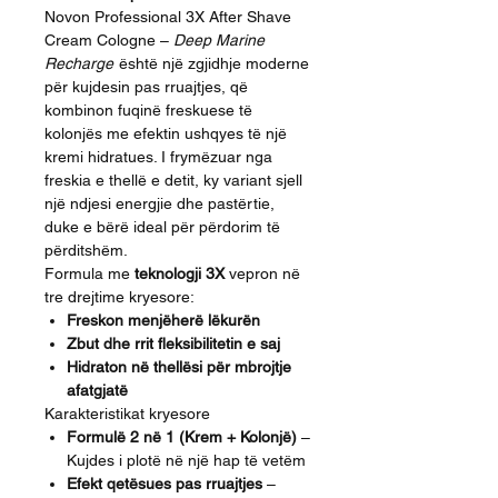
Novon Professional 3X After Shave
Cream Cologne –
Deep Marine
Recharge
është një zgjidhje moderne
për kujdesin pas rruajtjes, që
kombinon fuqinë freskuese të
kolonjës me efektin ushqyes të një
kremi hidratues. I frymëzuar nga
freskia e thellë e detit, ky variant sjell
një ndjesi energjie dhe pastërtie,
duke e bërë ideal për përdorim të
përditshëm.
Formula me
teknologji 3X
vepron në
tre drejtime kryesore:
Freskon menjëherë lëkurën
Zbut dhe rrit fleksibilitetin e saj
Hidraton në thellësi për mbrojtje
afatgjatë
Karakteristikat kryesore
Formulë 2 në 1 (Krem + Kolonjë)
–
Kujdes i plotë në një hap të vetëm
Efekt qetësues pas rruajtjes
–