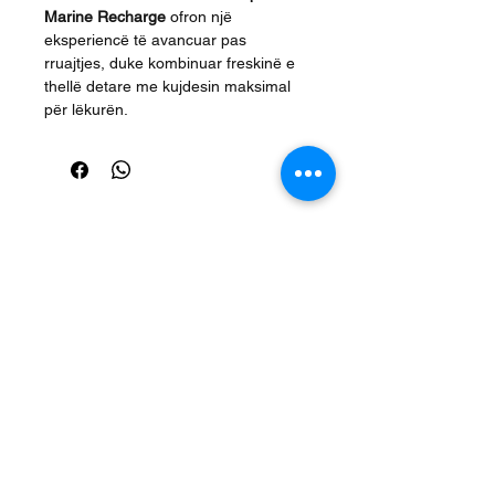
Marine Recharge
ofron një
eksperiencë të avancuar pas
rruajtjes, duke kombinuar freskinë e
thellë detare me kujdesin maksimal
për lëkurën.
Produkte Te Ngjashme