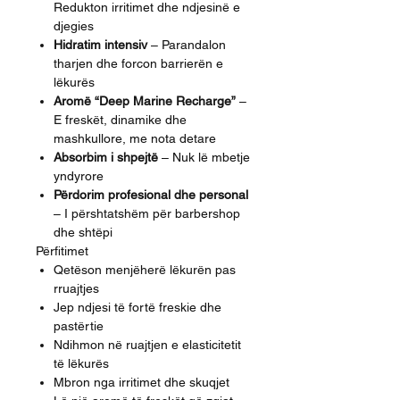
Redukton irritimet dhe ndjesinë e
djegies
Hidratim intensiv
– Parandalon
tharjen dhe forcon barrierën e
lëkurës
Aromë “Deep Marine Recharge”
–
E freskët, dinamike dhe
mashkullore, me nota detare
Absorbim i shpejtë
– Nuk lë mbetje
yndyrore
Përdorim profesional dhe personal
– I përshtatshëm për barbershop
dhe shtëpi
Përfitimet
Qetëson menjëherë lëkurën pas
rruajtjes
Jep ndjesi të fortë freskie dhe
pastërtie
Ndihmon në ruajtjen e elasticitetit
të lëkurës
Mbron nga irritimet dhe skuqjet