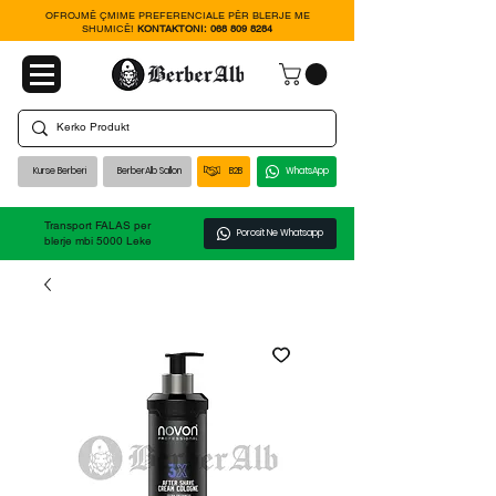
OFROJMË ÇMIME PREFERENCIALE PËR BLERJE ME
SHUMICË!
KONTAKTONI:
068 809 8284
Kurse Berberi
BerberAlb Sallon
B2B
WhatsApp
Transport FALAS per
Porosit Ne Whatsapp
blerje mbi 5000 Leke