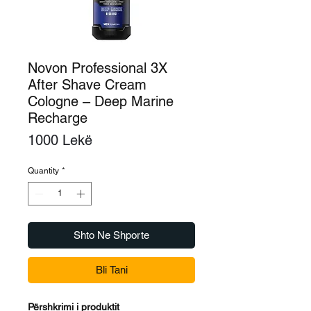
Novon Professional 3X
After Shave Cream
Cologne – Deep Marine
Recharge
Price
1000 Lekë
Quantity
*
Shto Ne Shporte
Bli Tani
Përshkrimi i produktit