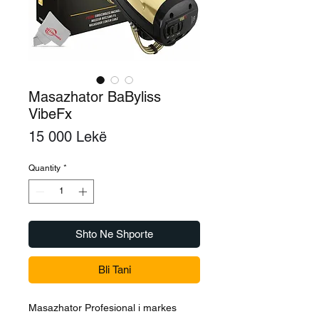
Masazhator BaByliss
VibeFx
Price
15 000 Lekë
Quantity
*
Shto Ne Shporte
Bli Tani
Masazhator Profesional i markes