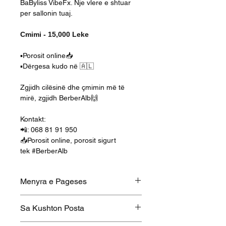
BaByliss VibeFx. Nje vlere e shtuar
per sallonin tuaj.
Cmimi - 15,000 Leke
▪️Porosit online📥
▪️Dërgesa kudo në 🇦🇱
Zgjidh cilësinë dhe çmimin më të
mirë, zgjidh BerberAlb🙌
Kontakt:
📲: 068 81 91 950
📥Porosit online, porosit sigurt
tek #BerberAlb
Menyra e Pageses
Porosit me nje klik dhe paguaj ne
Sa Kushton Posta
momentin e dorezimit. Per me
shume pyetje mos hezitoni te na