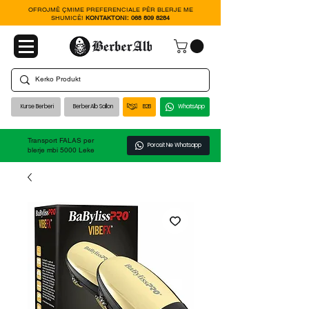
OFROJMË ÇMIME PREFERENCIALE PËR BLERJE ME
SHUMICË!
KONTAKTONI:
068 809 8284
Kurse Berberi
BerberAlb Sallon
B2B
WhatsApp
Transport FALAS per
Porosit Ne Whatsapp
blerje mbi 5000 Leke