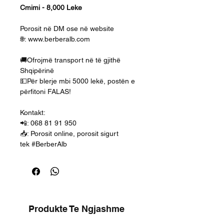
Cmimi - 8,000 Leke
Porosit në DM ose në website
🌐: www.berberalb.com
🚚Ofrojmë transport në të gjithë
Shqipërinë
💵Për blerje mbi 5000 lekë, postën e
përfitoni FALAS!
Kontakt:
📲: 068 81 91 950
📥: Porosit online, porosit sigurt
tek #BerberAlb
Produkte Te Ngjashme