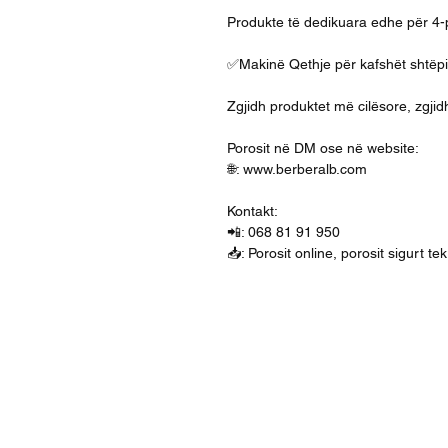
Produkte të dedikuara edhe për 4-
✅Makinë Qethje për kafshët shtëp
Zgjidh produktet më cilësore, zgji
Porosit në DM ose në website:
🌐: www.berberalb.com
Kontakt:
📲: 068 81 91 950
📥: Porosit online, porosit sigurt t