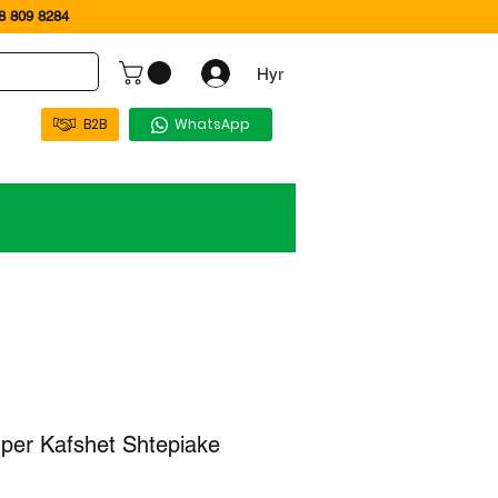
 809 8284
Hyr
B2B
WhatsApp
per Kafshet Shtepiake