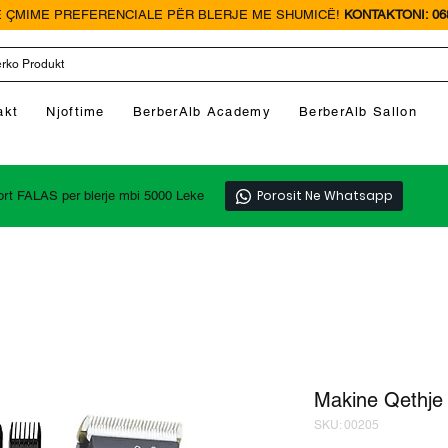
 ÇMIME PREFERENCIALE PËR BLERJE ME SHUMICË!
KONTAKTONI: 068
akt
Njoftime
BerberAlb Academy
BerberAlb Sallon
Porosit Ne Whatsapp
ort FALAS per blerje mbi 5000 Leke
Makine Qethje 
SKU: 00205