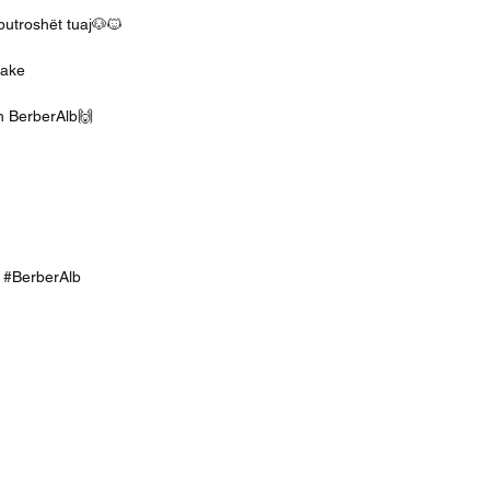
putroshët tuaj🐶🐱
iake
dh BerberAlb🙌
ek #BerberAlb