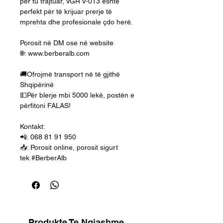
për tu trajtuar, VGR V-013 është
perfekt për të krijuar prerje të
mprehta dhe profesionale çdo herë.
Porosit në DM ose në website
🌐: www.berberalb.com
🚚Ofrojmë transport në të gjithë
Shqipërinë
💵Për blerje mbi 5000 lekë, postën e
përfitoni FALAS!
Kontakt:
📲: 068 81 91 950
📥: Porosit online, porosit sigurt
tek #BerberAlb
Produkte Te Ngjashme