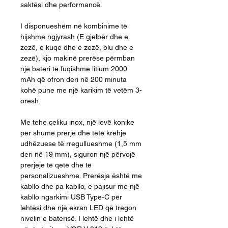
saktësi dhe performancë.
I disponueshëm në kombinime të
hijshme ngjyrash (E gjelbër dhe e
zezë, e kuqe dhe e zezë, blu dhe e
zezë), kjo makinë prerëse përmban
një bateri të fuqishme litium 2000
mAh që ofron deri në 200 minuta
kohë pune me një karikim të vetëm 3-
orësh.
Me tehe çeliku inox, një levë konike
për shumë prerje dhe tetë krehje
udhëzuese të rregullueshme (1,5 mm
deri në 19 mm), siguron një përvojë
prerjeje të qetë dhe të
personalizueshme. Prerësja është me
kabllo dhe pa kabllo, e pajisur me një
kabllo ngarkimi USB Type-C për
lehtësi dhe një ekran LED që tregon
nivelin e baterisë. I lehtë dhe i lehtë