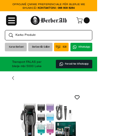
OFROJMË ÇMIME PREFERENCIALE PËR BLERJE ME
SHUMICË!
KONTAKTONI:
068 809 8284
Kurse Berberi
BerberAlb Sallon
B2B
WhatsApp
Transport FALAS per
Porosit Ne Whatsapp
blerje mbi 5000 Leke