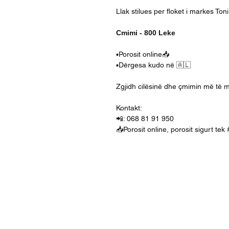
Llak stilues per floket i markes Ton
Cmimi - 800 Leke
▪️Porosit online📥
▪️Dërgesa kudo në 🇦🇱
Zgjidh cilësinë dhe çmimin më të m
Kontakt:
📲: 068 81 91 950
📥Porosit online, porosit sigurt tek