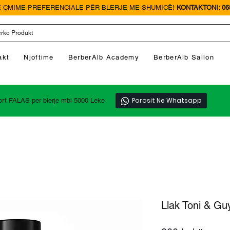
 ÇMIME PREFERENCIALE PËR BLERJE ME SHUMICË!
KONTAKTONI: 068
akt
Njoftime
BerberAlb Academy
BerberAlb Sallon
Porosit Ne Whatsapp
ort FALAS per blerje mbi 5000 Leke
Llak Toni & Gu