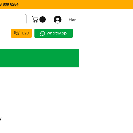
 809 8284
Hyr
B2B
WhatsApp
y