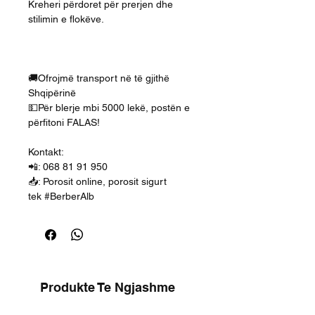
Kreheri përdoret për prerjen dhe
stilimin e flokëve.
🚚Ofrojmë transport në të gjithë
Shqipërinë
💵Për blerje mbi 5000 lekë, postën e
përfitoni FALAS!
Kontakt:
📲: 068 81 91 950
📥: Porosit online, porosit sigurt
tek #BerberAlb
Produkte Te Ngjashme