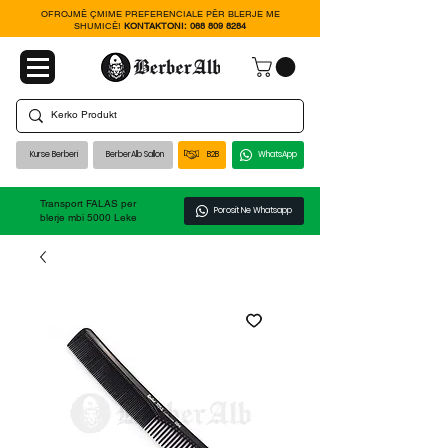
OFROJMË ÇMIME PREFERENCIALE PËR BLERJE ME
SHUMICË!
KONTAKTONI:
068 809 8284
Kurse Berberi
BerberAlb Sallon
B2B
WhatsApp
Transport FALAS per
Porosit Ne Whatsapp
blerje mbi 5000 Leke