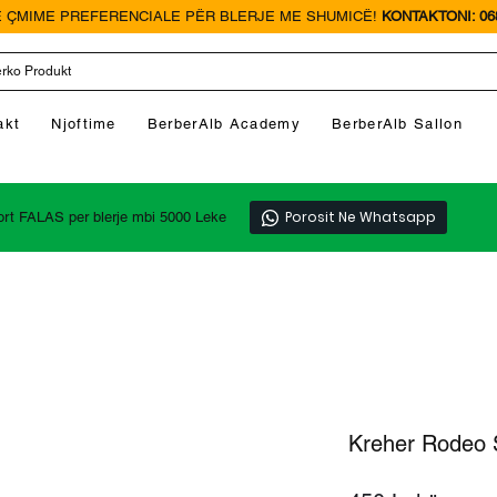
 ÇMIME PREFERENCIALE PËR BLERJE ME SHUMICË!
KONTAKTONI: 068
akt
Njoftime
BerberAlb Academy
BerberAlb Sallon
Porosit Ne Whatsapp
ort FALAS per blerje mbi 5000 Leke
Kreher Rodeo 