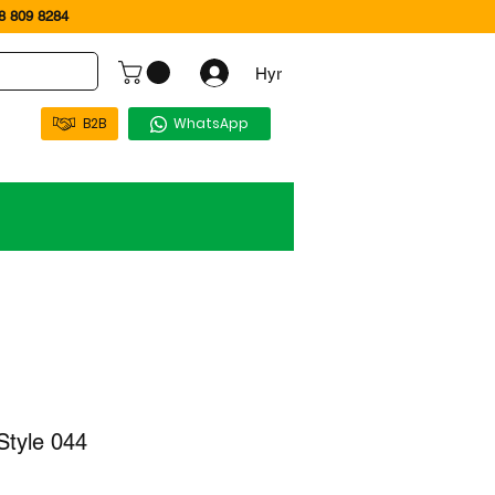
 809 8284
Hyr
B2B
WhatsApp
Style 044