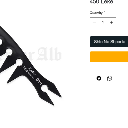
Price
450 Lekë
Quantity
*
Shto Ne Shporte