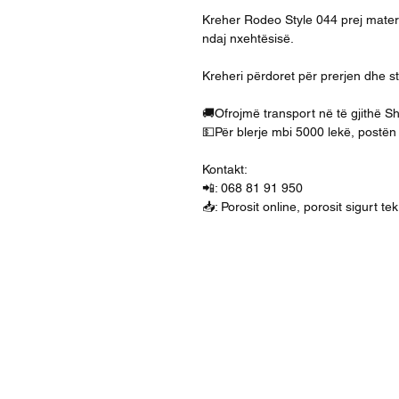
Kreher Rodeo Style 044 prej materiali
ndaj nxehtësisë.
Kreheri përdoret për prerjen dhe sti
🚚Ofrojmë transport në të gjithë S
💵Për blerje mbi 5000 lekë, postën
Kontakt:
📲: 068 81 91 950
📥: Porosit online, porosit sigurt t