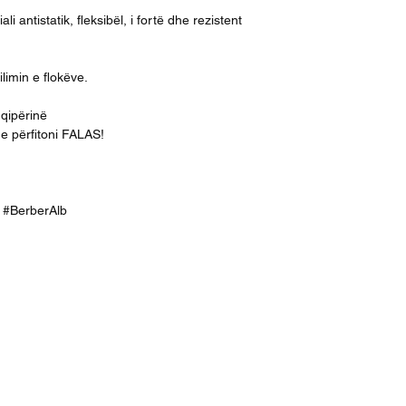
 antistatik, fleksibël, i fortë dhe rezistent
limin e flokëve.
hqipërinë
 e përfitoni FALAS!
ek #BerberAlb