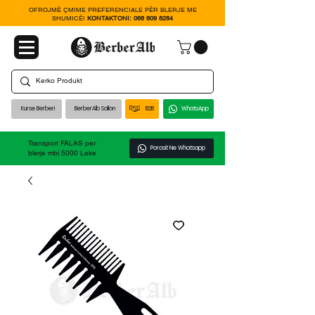
OFROJMË ÇMIME PREFERENCIALE PËR BLERJE ME
SHUMICË!
KONTAKTONI:
068 809 8284
Kurse Berberi
BerberAlb Sallon
B2B
WhatsApp
Transport FALAS per
Porosit Ne Whatsapp
blerje mbi 5000 Leke