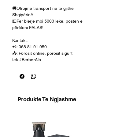
🚚Ofrojmë transport në të gjithë
Shqipërinë
💵Për blerje mbi 5000 lekë, postën e
përfitoni FALAS!
Kontakt:
📲: 068 81 91 950
📥: Porosit online, porosit sigurt
tek #BerberAlb
Produkte Te Ngjashme