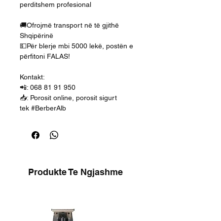
perditshem profesional
🚚Ofrojmë transport në të gjithë
Shqipërinë
💵Për blerje mbi 5000 lekë, postën e
përfitoni FALAS!
Kontakt:
📲: 068 81 91 950
📥: Porosit online, porosit sigurt
tek #BerberAlb
Produkte Te Ngjashme