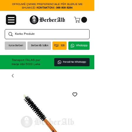
OFROJMË ÇMIME PREFERENCIALE PËR BLERJE ME
SHUMICË!
KONTAKTONI:
068 809 8284
Kurse Berberi
BerberAlb Sallon
B2B
WhatsApp
Transport FALAS per
Porosit Ne Whatsapp
blerje mbi 5000 Leke