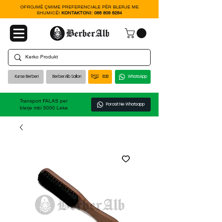
OFROJMË ÇMIME PREFERENCIALE PËR BLERJE ME
SHUMICË!
KONTAKTONI:
068 809 8284
Kurse Berberi
BerberAlb Sallon
B2B
WhatsApp
Transport FALAS per
Porosit Ne Whatsapp
blerje mbi 5000 Leke