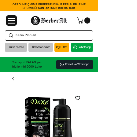
OFROJMË ÇMIME PREFERENCIALE PËR BLERJE ME
SHUMICË!
KONTAKTONI:
068 809 8284
Kurse Berberi
BerberAlb Sallon
B2B
WhatsApp
Transport FALAS per
Porosit Ne Whatsapp
blerje mbi 5000 Leke