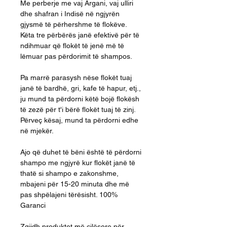
Me perberje me vaj Argani, vaj ulliri
dhe shafran i Indisë në ngjyrën
gjysmë të përhershme të flokëve.
Këta tre përbërës janë efektivë për të
ndihmuar që flokët të jenë më të
lëmuar pas përdorimit të shampos.
Pa marrë parasysh nëse flokët tuaj
janë të bardhë, gri, kafe të hapur, etj.,
ju mund ta përdorni këtë bojë flokësh
të zezë për t'i bërë flokët tuaj të zinj.
Përveç kësaj, mund ta përdorni edhe
në mjekër.
Ajo që duhet të bëni është të përdorni
shampo me ngjyrë kur flokët janë të
thatë si shampo e zakonshme,
mbajeni për 15-20 minuta dhe më
pas shpëlajeni tërësisht. 100%
Garanci
Zgjidh produktet më cilësore për