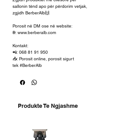
sallonin tënd apo për përdorim vetjak,
zgjidh BerberAlb🙌
Porosit në DM ose në website:
🌐: www.berberalb.com
Kontakt:
📲: 068 81 91 950
📥: Porosit online, porosit sigurt
tek #BerberAlb
Produkte Te Ngjashme