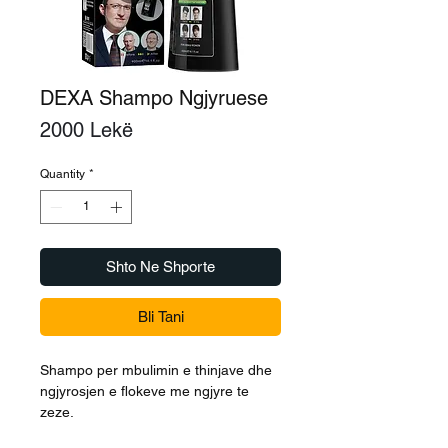
DEXA Shampo Ngjyruese
Price
2000 Lekë
Quantity
*
Shto Ne Shporte
Bli Tani
Shampo per mbulimin e thinjave dhe
ngjyrosjen e flokeve me ngjyre te
zeze.