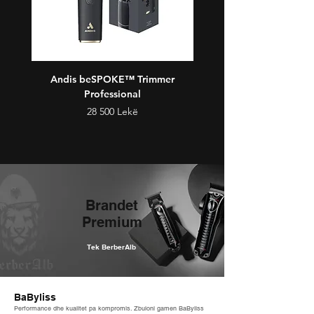
Andis beSPOKE™ Trimmer
Andis Phenom™ Clip
Professional
Price
28 500 Lekë
Brandet
Premium
Tek BerberAlb
BaByliss
Performance dhe kualitet pa kompromis. Zbuloni gamen BaByliss