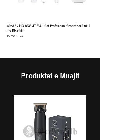
WMARK NG-8635KIT EU – Set Profesional Grooming 6 në 1
Krehër stilues RODEO
me Rikarikim
Price
500 Lekë
Price
20 000 Lekë
Produktet e Muajit