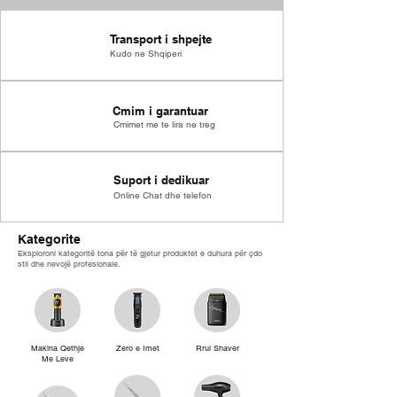
Transport i shpejte
Kudo ne Shqiperi
Cmim i garantuar
Cmimet me te lira ne treg
Suport i dedikuar
Online Chat dhe telefon
Kategorite
Eksploroni kategoritë tona për të gjetur produktet e duhura për çdo
stil dhe nevojë profesionale.
Makina Qethje
Zero e Imet
Rrul Shaver
Me Leve