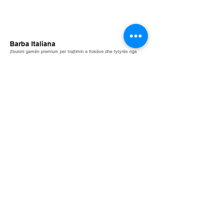
Barba Italiana
Zbuloni gamën premium per trajtimin e flokëve dhe fytyrës nga
firma prestigjoze ITALIANE