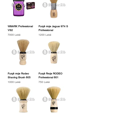
WMARK Professional
Furçë rroje Jaguar 974 S
VS2
Professional
Price
Price
7000 Lekë
1200 Lekë
Furçë rroje Rodeo
Furçë Rroje RODEO
Shaving Brush 605
Professional 601
Price
Price
1000 Lekë
750 Lekë