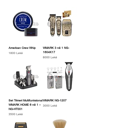
American Crew Whip
WMARK 3 në 1 NG-
1604K17
Price
1800 Lekë
Price
8000 Lekë
Set Trimeri Multifunksional
WMARK NG-1207
WMARK HOME 6 në 1 –
Price
3000 Lekë
NG-HT001
Price
3500 Lekë