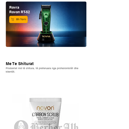
Rovra
Rovon RT-52
Bli Tani
Me Te Shiturat
Produktet më të shitura, të preferuara nga profesionistët dhe
klientët.