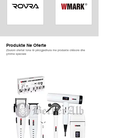
Produkte Ne Oferte
Zbuloni ofertat tona të përzgjedhura me produkte cilësore dhe
çmime speciale