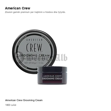
American Crew
Zbuloni gamën premium per trajtimin e flokëve dhe fytyrës.
American Crew Grooming Cream
American Crew Whip
Price
Price
1800 Lekë
1800 Lekë