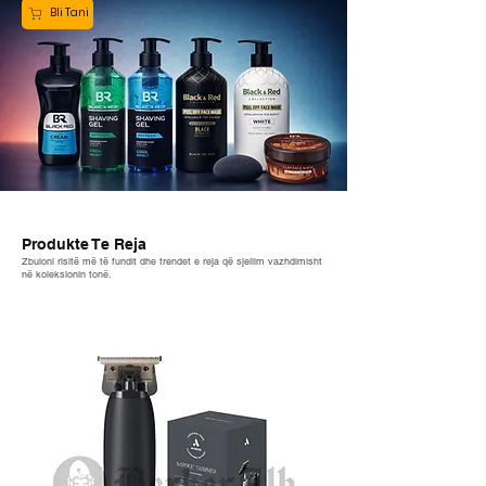
Bli Tani
Produkte Te Reja
Zbuloni risitë më të fundit dhe trendet e reja që sjellim vazhdimisht
në koleksionin tonë.