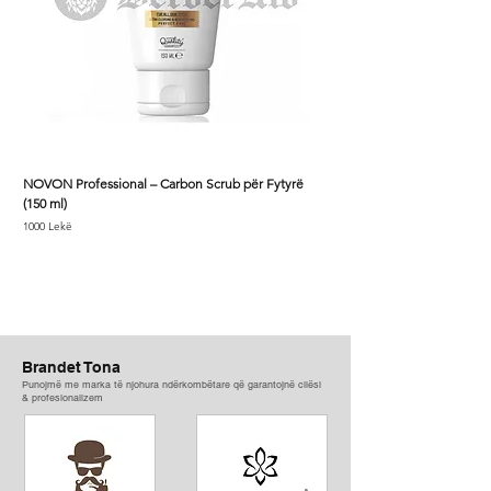
NOVON Professional – Carbon Scrub për Fytyrë
Kolonje After Shave Bar
(150 ml)
Price
800 Lekë
Price
1000 Lekë
Brandet Tona
Punojmë me marka të njohura ndërkombëtare që garantojnë cilësi
& profesionalizem