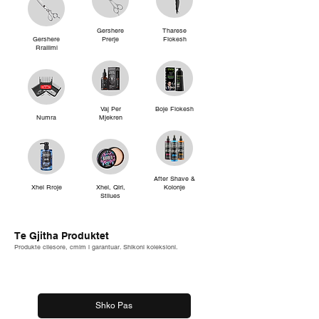
Gershere
Tharese
Gershere
Prerje
Flokesh
Rrallimi
Vaj Per
Boje Flokesh
Numra
Mjekren
After Shave &
Xhel Rroje
Xhel, Qiri,
Kolonje
Stilues
Te Gjitha Produktet
Produkte cilesore, cmim i garantuar. Shikoni koleksioni.
Shko Pas