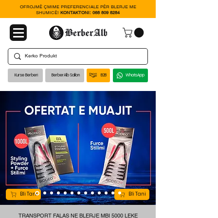
OFROJMË ÇMIME PREFERENCIALE PËR BLERJE ME
SHUMICË!
KONTAKTONI:
068 809 8284
Kurse Berberi
BerberAlb Sallon
B2B
WhatsApp
Bli Tani
Bli Tani
TRANSPORT FALAS NE BLERJE MBI 5000 LEKE