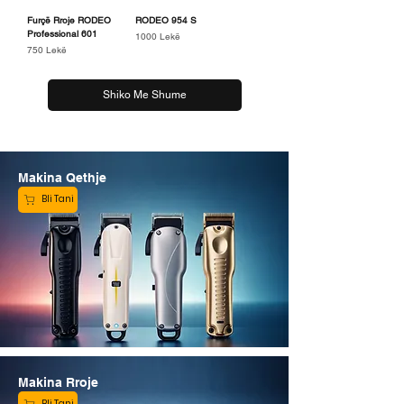
Furçë Rroje RODEO
RODEO 954 S
Professional 601
Price
1000 Lekë
Price
750 Lekë
Shiko Me Shume
Makina Qethje
Bli Tani
Makina Rroje
Bli Tani