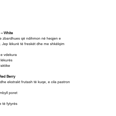
 – White
he zbardhues që ndihmon në heqjen e
. Jep lëkurë të freskët dhe me shkëlqim
t e vdekura
 lëkurës
aktike
Red Berry
he ekstrakt frutash të kuqe, e cila pastron
mbyll poret
 të fytyrës