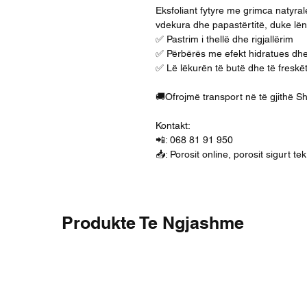
Eksfoliant fytyre me grimca natyral
vdekura dhe papastërtitë, duke lën
✅ Pastrim i thellë dhe rigjallërim
✅ Përbërës me efekt hidratues dh
✅ Lë lëkurën të butë dhe të freskë
🚚Ofrojmë transport në të gjithë S
Kontakt:
📲: 068 81 91 950
📥: Porosit online, porosit sigurt t
Produkte Te Ngjashme