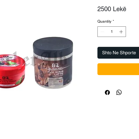
Pric
2500 Lekë
Quantity
*
Shto Ne Shporte