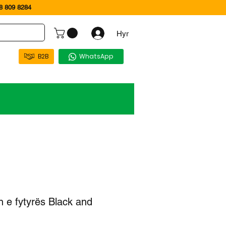
 809 8284
Hyr
B2B
WhatsApp
in e fytyrës Black and