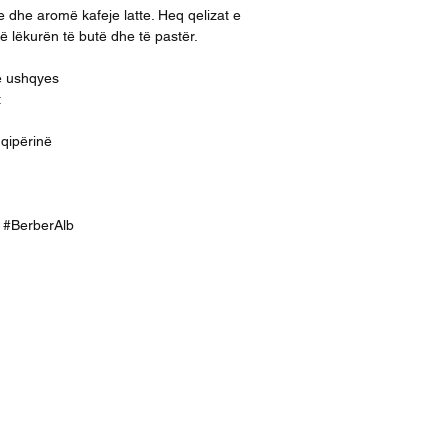
e dhe aromë kafeje latte. Heq qelizat e
ë lëkurën të butë dhe të pastër.
e ushqyes
t
hqipërinë
ek #BerberAlb