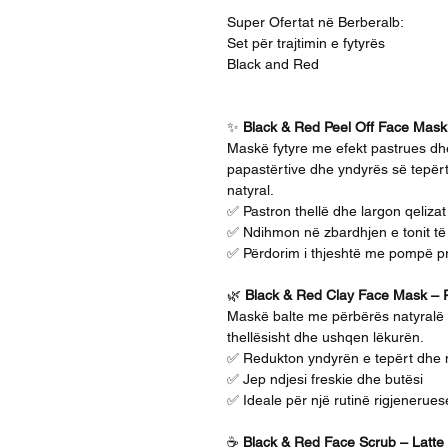
Super Ofertat në Berberalb:
Set për trajtimin e fytyrës
Black and Red
✨
Black & Red Peel Off Face Mask
Maskë fytyre me efekt pastrues d
papastërtive dhe yndyrës së tepërt
natyral.
✅ Pastron thellë dhe largon qeliza
✅ Ndihmon në zbardhjen e tonit të
✅ Përdorim i thjeshtë me pompë pr
🌿
Black & Red Clay Face Mask – 
Maskë balte me përbërës natyralë d
thellësisht dhe ushqen lëkurën.
✅ Redukton yndyrën e tepërt dhe 
✅ Jep ndjesi freskie dhe butësi
✅ Ideale për një rutinë rigjeneruese
☕
Black & Red Face Scrub – Latte