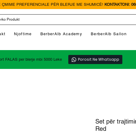
 ÇMIME PREFERENCIALE PËR BLERJE ME SHUMICË!
KONTAKTONI: 068
akt
Njoftime
BerberAlb Academy
BerberAlb Sallon
Porosit Ne Whatsapp
ort FALAS per blerje mbi 5000 Leke
Set për trajtim
Red