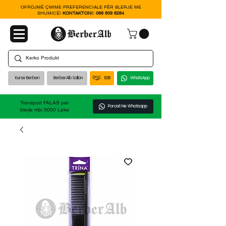
OFROJMË ÇMIME PREFERENCIALE PËR BLERJE ME
SHUMICË!
KONTAKTONI:
068 809 8284
Kurse Berberi
BerberAlb Sallon
B2B
WhatsApp
Transport FALAS per
Porosit Ne Whatsapp
blerje mbi 5000 Leke