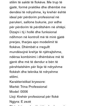
stilim të saktë të flokëve. Me trup të
gjatë, formë praktike dhe dhëmbë me
dendësi të ndryshme, ky krehër është
ideal për përdorim profesional në
parukeri, sallone bukurie, por edhe
për përdorim të përditshëm në shtëpi.
Dizajni i tij i hollë dhe funksional
ndihmon në kontroll më të mirë gjatë
prerjes, tharjes apo modelimit të
flokëve. Dhëmbët e rregullt
mundësojnë krehje të njëtrajtshme,
ndërsa kombinimi i dhëmbëve më të
gjerë dhe më të dendur e bën të
përshtatshëm për lloje të ndryshme
flokësh dhe teknika të ndryshme
stilimi.
Karakteristikat kryesore:
Markë: Trina Professional
Model: 0006
Lloji: Krehër profesional për flokë
Ngjyra: E zezë