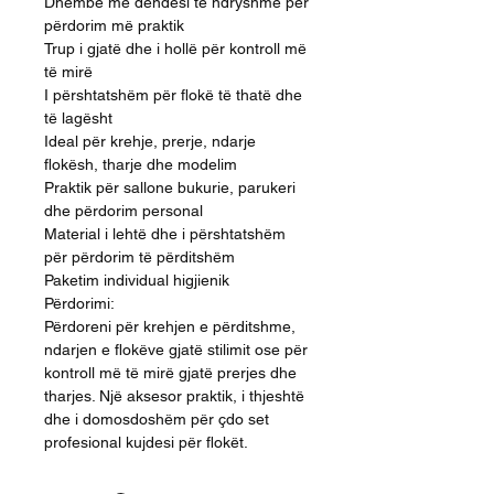
Dhëmbë me dendësi të ndryshme për
përdorim më praktik
Trup i gjatë dhe i hollë për kontroll më
të mirë
I përshtatshëm për flokë të thatë dhe
të lagësht
Ideal për krehje, prerje, ndarje
flokësh, tharje dhe modelim
Praktik për sallone bukurie, parukeri
dhe përdorim personal
Material i lehtë dhe i përshtatshëm
për përdorim të përditshëm
Paketim individual higjienik
Përdorimi:
Përdoreni për krehjen e përditshme,
ndarjen e flokëve gjatë stilimit ose për
kontroll më të mirë gjatë prerjes dhe
tharjes. Një aksesor praktik, i thjeshtë
dhe i domosdoshëm për çdo set
profesional kujdesi për flokët.