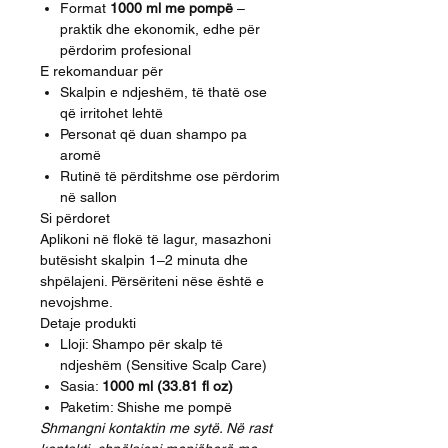
Format
1000 ml me pompë
–
praktik dhe ekonomik, edhe për
përdorim profesional
E rekomanduar për
Skalpin e ndjeshëm, të thatë ose
që irritohet lehtë
Personat që duan shampo pa
aromë
Rutinë të përditshme ose përdorim
në sallon
Si përdoret
Aplikoni në flokë të lagur, masazhoni
butësisht skalpin 1–2 minuta dhe
shpëlajeni. Përsëriteni nëse është e
nevojshme.
Detaje produkti
Lloji: Shampo për skalp të
ndjeshëm (Sensitive Scalp Care)
Sasia:
1000 ml (33.81 fl oz)
Paketim: Shishe me pompë
Shmangni kontaktin me sytë. Në rast