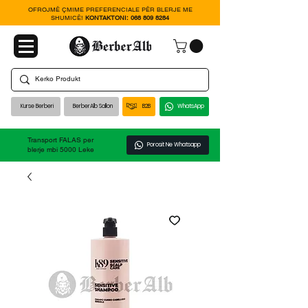
OFROJMË ÇMIME PREFERENCIALE PËR BLERJE ME
SHUMICË!
KONTAKTONI:
068 809 8284
Kurse Berberi
BerberAlb Sallon
B2B
WhatsApp
Transport FALAS per
Porosit Ne Whatsapp
blerje mbi 5000 Leke