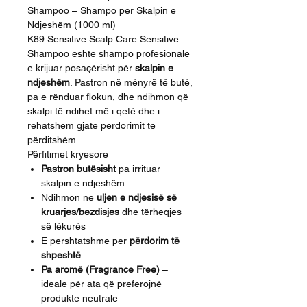
Shampoo – Shampo për Skalpin e
Ndjeshëm (1000 ml)
K89 Sensitive Scalp Care Sensitive
Shampoo është shampo profesionale
e krijuar posaçërisht për
skalpin e
ndjeshëm
. Pastron në mënyrë të butë,
pa e rënduar flokun, dhe ndihmon që
skalpi të ndihet më i qetë dhe i
rehatshëm gjatë përdorimit të
përditshëm.
Përfitimet kryesore
Pastron butësisht
pa irrituar
skalpin e ndjeshëm
Ndihmon në
uljen e ndjesisë së
kruarjes/bezdisjes
dhe tërheqjes
së lëkurës
E përshtatshme për
përdorim të
shpeshtë
Pa aromë (Fragrance Free)
–
ideale për ata që preferojnë
produkte neutrale