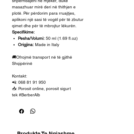
shpërndajeni në mjekër, duke
masazhuar mirë deri në thithjen e
plotë. Për përdorim para rruajtjes,
aplikoni një sasi të vogël për të zbutur
qimet dhe për të mbrojtur lëkurën.
Specifikime:
Pesha/Volumi:
50 ml (1.69 fl.oz)
Origjina:
Made in Italy
🚚Ofrojmë transport në të gjithë
Shqipërinë
Kontakt:
📲: 068 81 91 950
📥: Porosit online, porosit sigurt
tek #BerberAlb
Produkte Te Ngjashme