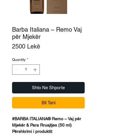
Barba Italiana – Remo Vaj
për Mjekër
Price
2500 Lekë
Quantity
*
Shto Ne Shporte
Bli Tani
#BARBA ITALIANA® Remo – Vaj për
Mjekër & Para Rruajtjes (50 ml)
Përshkrimi i produktit: