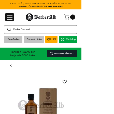
OFROJMË ÇMIME PREFERENCIALE PËR BLERJE ME
SHUMICË!
KONTAKTONI:
068 809 8284
Kurse Berberi
BerberAlb Sallon
B2B
WhatsApp
Transport FALAS per
Porosit Ne Whatsapp
blerje mbi 5000 Leke