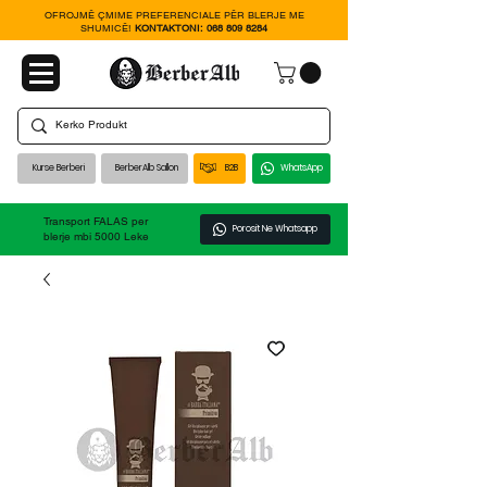
OFROJMË ÇMIME PREFERENCIALE PËR BLERJE ME
SHUMICË!
KONTAKTONI:
068 809 8284
Kurse Berberi
BerberAlb Sallon
B2B
WhatsApp
Transport FALAS per
Porosit Ne Whatsapp
blerje mbi 5000 Leke