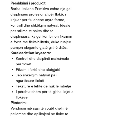
Përshkrimi i produktit:
Barba Italiana Primitivo është një gel
disiplinues profesional për flokë, i
krijuar për t’u dhënë atyre formë,
kontroll dhe shkëlqim natyral. Ideale
për stilime të sakta dhe të
disiplinuara, ky gel kombinon fiksimin
e fortë me fleksibilitetin, duke ruajtur
pamjen elegante gjatë gjithë ditës.
Karakteristikat kryesore:
Kontroll dhe disiplinë maksimale
për flokët
Fiksim i fortë dhe afatgjatë
Jep shkëlqim natyral pa i
ngurtësuar flokët
Teksturë e lehtë që nuk lë mbetje
I përshtatshëm për të gjitha llojet e
flokëve
Përdorimi:
Vendosni një sasi të vogël xheli në
pëllëmbë dhe aplikojeni në flokë të