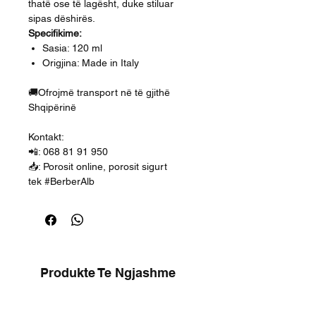
thatë ose të lagësht, duke stiluar
sipas dëshirës.
Specifikime:
Sasia: 120 ml
Origjina: Made in Italy
🚚Ofrojmë transport në të gjithë
Shqipërinë
Kontakt:
📲: 068 81 91 950
📥: Porosit online, porosit sigurt
tek #BerberAlb
Produkte Te Ngjashme